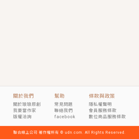
短劇原著｜《離婚後，禁欲大佬爬墻偷吻小孕妻》坊間
傳聞，顧總沒有太太、不需要情人，卻寵愛著他的私人
醫生？！
穿越｜《穿越遠古後成了野人娘子》你好，一起爬山
嗎？被男友推下山，直接穿越到遠古時代的那種......
關於我們
幫助
條款與政策
關於琅琅原創
常見問題
隱私權聲明
我要當作家
聯絡我們
會員服務條款
版權洽詢
facebook
數位商品服務條款
聯合線上公司 著作權所有 © udn.com. All Rights Reserved.