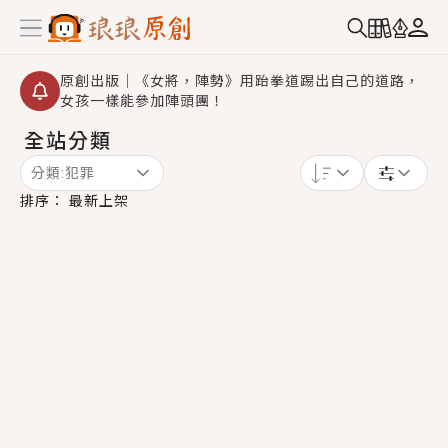
原創出版｜《女將，陣勢》用跆拳道踢出自己的道路，
女孩一樣能參加陣頭團！
全站分類
創,作家招募｜華文小說創作首選！有機會獲得豐富廣宣
資源、專屬服務與獨享福利！
分類:
犯罪
小編心動書單｜《離婚你提的，二婚嫁大佬，你哭什
排序：
最新上架
麼？》追妻火葬場！前夫失憶移情別戀，她頭也不回找
新歡，他居然還後悔了？
GL｜《夏日與檸檬與重疊世界》炎熱的夏日、檸檬的香
氣、互相愛慕的兩位少女，今夏最推純愛GL漫畫！
BL｜《費洛蒙中毒》救命！特殊費洛蒙體質世界觀，無
法抗拒的吸引力，已中毒Σ>―(〃°ω°〃)♡→
OMG你嚇到我了｜《陰陽鬼店》上班族買了房子模型，
但現實中買下的竟是屬於他的停屍櫃？！
言情｜《國語推行員》每個人心中都有一個連自己也無
法改變的永恆， 他的一生將不由自主追逐著她……