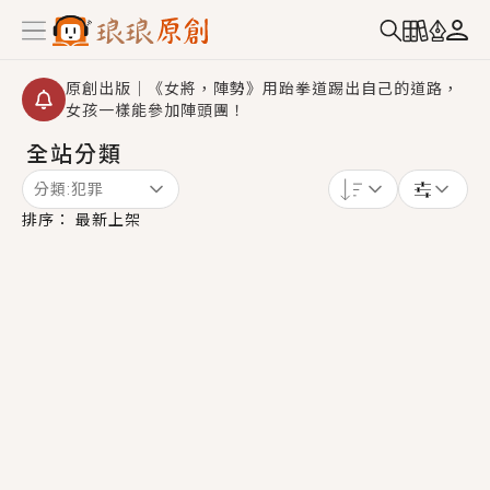
原創出版｜《女將，陣勢》用跆拳道踢出自己的道路，
女孩一樣能參加陣頭團！
全站分類
創,作家招募｜華文小說創作首選！有機會獲得豐富廣宣
資源、專屬服務與獨享福利！
分類:
犯罪
小編心動書單｜《離婚你提的，二婚嫁大佬，你哭什
排序：
最新上架
麼？》追妻火葬場！前夫失憶移情別戀，她頭也不回找
新歡，他居然還後悔了？
GL｜《夏日與檸檬與重疊世界》炎熱的夏日、檸檬的香
氣、互相愛慕的兩位少女，今夏最推純愛GL漫畫！
BL｜《費洛蒙中毒》救命！特殊費洛蒙體質世界觀，無
法抗拒的吸引力，已中毒Σ>―(〃°ω°〃)♡→
OMG你嚇到我了｜《陰陽鬼店》上班族買了房子模型，
但現實中買下的竟是屬於他的停屍櫃？！
言情｜《國語推行員》每個人心中都有一個連自己也無
法改變的永恆， 他的一生將不由自主追逐著她……