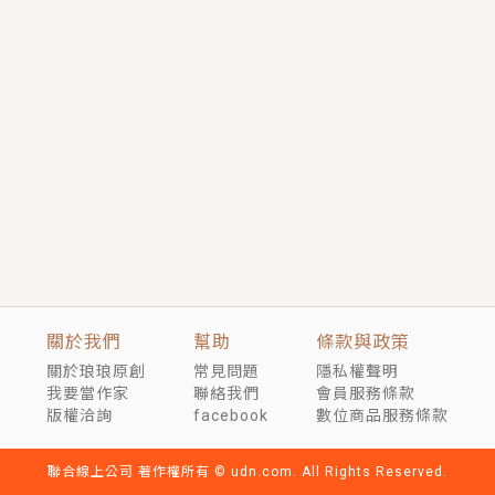
短劇原著｜《離婚後，禁欲大佬爬墻偷吻小孕妻》坊間
傳聞，顧總沒有太太、不需要情人，卻寵愛著他的私人
醫生？！
穿越｜《穿越遠古後成了野人娘子》你好，一起爬山
嗎？被男友推下山，直接穿越到遠古時代的那種......
關於我們
幫助
條款與政策
關於琅琅原創
常見問題
隱私權聲明
我要當作家
聯絡我們
會員服務條款
版權洽詢
facebook
數位商品服務條款
聯合線上公司 著作權所有 © udn.com. All Rights Reserved.