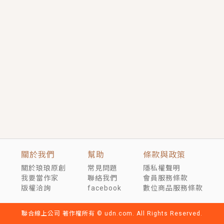
短劇原著｜《離婚後，禁欲大佬爬墻偷吻小孕妻》坊間
傳聞，顧總沒有太太、不需要情人，卻寵愛著他的私人
醫生？！
穿越｜《穿越遠古後成了野人娘子》你好，一起爬山
嗎？被男友推下山，直接穿越到遠古時代的那種......
關於我們
幫助
條款與政策
關於琅琅原創
常見問題
隱私權聲明
我要當作家
聯絡我們
會員服務條款
版權洽詢
facebook
數位商品服務條款
聯合線上公司 著作權所有 © udn.com. All Rights Reserved.