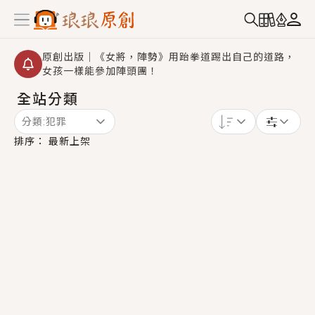
原創出版｜《女將，陣勢》用跆拳道踢出自己的道路，
女孩一樣能參加陣頭團！
全站分類
創,作家招募｜華文小說創作首選！有機會獲得豐富廣宣
資源、專屬服務與獨享福利！
分類:
犯罪
小編心動書單｜《離婚你提的，二婚嫁大佬，你哭什
排序：
最新上架
麼？》追妻火葬場！前夫失憶移情別戀，她頭也不回找
新歡，他居然還後悔了？
GL｜《夏日與檸檬與重疊世界》炎熱的夏日、檸檬的香
氣、互相愛慕的兩位少女，今夏最推純愛GL漫畫！
BL｜《費洛蒙中毒》救命！特殊費洛蒙體質世界觀，無
法抗拒的吸引力，已中毒Σ>―(〃°ω°〃)♡→
OMG你嚇到我了｜《陰陽鬼店》上班族買了房子模型，
但現實中買下的竟是屬於他的停屍櫃？！
言情｜《國語推行員》每個人心中都有一個連自己也無
法改變的永恆， 他的一生將不由自主追逐著她……