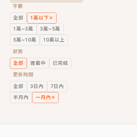
字數
短劇原著｜《離婚後，禁欲大佬爬墻偷吻
全部
1萬以下
✕
穿越｜《穿越遠古後成了野人娘子》你好，
1萬~3萬
3萬~5萬
5萬~10萬
10萬以上
狀態
全部
連載中
已完結
更新時間
全部
3日內
7日內
半月內
一月內
✕