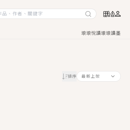
琅琅悅讀
琅琅讀墨
她頭也不回找新歡，他居然還後悔了？
排序
最新上架
GL漫畫！
♡→
！
著她……