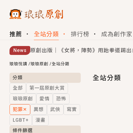
推薦
全站分類
排行榜
成為創作家
原創出版｜《女將，陣勢》用跆拳道踢出
News
創,作家招募｜華文小說創作首選！有機
琅琅悅讀
/
琅琅原創
/
全站分類
小編心動書單｜《離婚你提的，二婚嫁大
全站分類
分類
全部
第一屆原創大賞
GL｜《夏日與檸檬與重疊世界》炎熱的
琅琅原創
愛情
恐怖
BL｜《費洛蒙中毒》救命！特殊費洛蒙體質
犯罪
✕
異想
武俠
寫實
OMG你嚇到我了｜《陰陽鬼店》上班族
LGBT+
漫畫
言情｜《國語推行員》每個人心中都有一
條件篩選