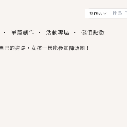
找作品
單篇創作
活動專區
儲值點數
自己的道路，女孩一樣能參加陣頭團！
會獲得豐富廣宣資源、專屬服務與獨享福利！
佬，你哭什麼？》追妻火葬場！前夫失憶移情別戀，
夏日、檸檬的香氣、互相愛慕的兩位少女，今夏最推純愛
世界觀，無法抗拒的吸引力，已中毒Σ>―(〃°ω°〃)
買了房子模型，但現實中買下的竟是屬於他的停屍櫃？
個連自己也無法改變的永恆， 他的一生將不由自主追逐