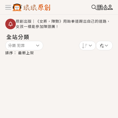
原創出版｜《女將，陣勢》用跆拳道踢出自己的道路，
女孩一樣能參加陣頭團！
全站分類
創,作家招募｜華文小說創作首選！有機會獲得豐富廣宣
資源、專屬服務與獨享福利！
分類:
犯罪
小編心動書單｜《離婚你提的，二婚嫁大佬，你哭什
排序：
最新上架
麼？》追妻火葬場！前夫失憶移情別戀，她頭也不回找
新歡，他居然還後悔了？
GL｜《夏日與檸檬與重疊世界》炎熱的夏日、檸檬的香
氣、互相愛慕的兩位少女，今夏最推純愛GL漫畫！
BL｜《費洛蒙中毒》救命！特殊費洛蒙體質世界觀，無
法抗拒的吸引力，已中毒Σ>―(〃°ω°〃)♡→
OMG你嚇到我了｜《陰陽鬼店》上班族買了房子模型，
但現實中買下的竟是屬於他的停屍櫃？！
言情｜《國語推行員》每個人心中都有一個連自己也無
法改變的永恆， 他的一生將不由自主追逐著她……