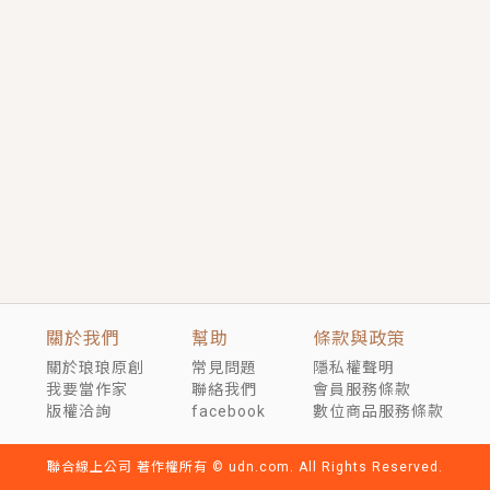
短劇原著｜《離婚後，禁欲大佬爬墻偷吻小孕妻》坊間
傳聞，顧總沒有太太、不需要情人，卻寵愛著他的私人
醫生？！
穿越｜《穿越遠古後成了野人娘子》你好，一起爬山
嗎？被男友推下山，直接穿越到遠古時代的那種......
關於我們
幫助
條款與政策
關於琅琅原創
常見問題
隱私權聲明
我要當作家
聯絡我們
會員服務條款
版權洽詢
facebook
數位商品服務條款
聯合線上公司 著作權所有 © udn.com. All Rights Reserved.