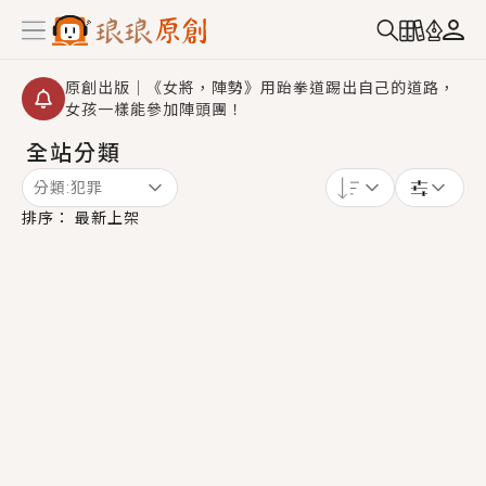
原創出版｜《女將，陣勢》用跆拳道踢出自己的道路，
女孩一樣能參加陣頭團！
全站分類
創,作家招募｜華文小說創作首選！有機會獲得豐富廣宣
資源、專屬服務與獨享福利！
分類:
犯罪
小編心動書單｜《離婚你提的，二婚嫁大佬，你哭什
排序：
最新上架
麼？》追妻火葬場！前夫失憶移情別戀，她頭也不回找
新歡，他居然還後悔了？
GL｜《夏日與檸檬與重疊世界》炎熱的夏日、檸檬的香
氣、互相愛慕的兩位少女，今夏最推純愛GL漫畫！
BL｜《費洛蒙中毒》救命！特殊費洛蒙體質世界觀，無
法抗拒的吸引力，已中毒Σ>―(〃°ω°〃)♡→
OMG你嚇到我了｜《陰陽鬼店》上班族買了房子模型，
但現實中買下的竟是屬於他的停屍櫃？！
言情｜《國語推行員》每個人心中都有一個連自己也無
法改變的永恆， 他的一生將不由自主追逐著她……