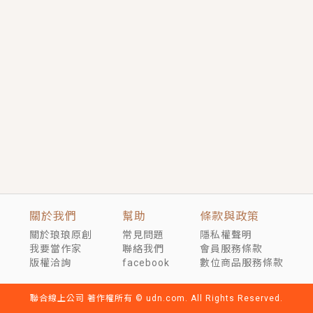
短劇原著｜《離婚後，禁欲大佬爬墻偷吻小孕妻》坊間
傳聞，顧總沒有太太、不需要情人，卻寵愛著他的私人
醫生？！
穿越｜《穿越遠古後成了野人娘子》你好，一起爬山
嗎？被男友推下山，直接穿越到遠古時代的那種......
關於我們
幫助
條款與政策
關於琅琅原創
常見問題
隱私權聲明
我要當作家
聯絡我們
會員服務條款
版權洽詢
facebook
數位商品服務條款
聯合線上公司 著作權所有 © udn.com. All Rights Reserved.