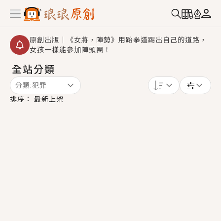
原創出版｜《女將，陣勢》用跆拳道踢出自己的道路，
女孩一樣能參加陣頭團！
全站分類
創,作家招募｜華文小說創作首選！有機會獲得豐富廣宣
資源、專屬服務與獨享福利！
分類:
犯罪
小編心動書單｜《離婚你提的，二婚嫁大佬，你哭什
排序：
最新上架
麼？》追妻火葬場！前夫失憶移情別戀，她頭也不回找
新歡，他居然還後悔了？
GL｜《夏日與檸檬與重疊世界》炎熱的夏日、檸檬的香
氣、互相愛慕的兩位少女，今夏最推純愛GL漫畫！
BL｜《費洛蒙中毒》救命！特殊費洛蒙體質世界觀，無
法抗拒的吸引力，已中毒Σ>―(〃°ω°〃)♡→
OMG你嚇到我了｜《陰陽鬼店》上班族買了房子模型，
但現實中買下的竟是屬於他的停屍櫃？！
言情｜《國語推行員》每個人心中都有一個連自己也無
法改變的永恆， 他的一生將不由自主追逐著她……