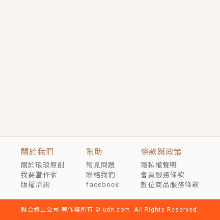
短劇原著｜《離婚後，禁欲大佬爬墻偷吻小孕妻》坊間
傳聞，顧總沒有太太、不需要情人，卻寵愛著他的私人
醫生？！
穿越｜《穿越遠古後成了野人娘子》你好，一起爬山
嗎？被男友推下山，直接穿越到遠古時代的那種......
關於我們
幫助
條款與政策
關於琅琅原創
常見問題
隱私權聲明
我要當作家
聯絡我們
會員服務條款
版權洽詢
facebook
數位商品服務條款
聯合線上公司 著作權所有 © udn.com. All Rights Reserved.