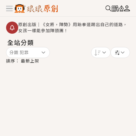
原創出版｜《女將，陣勢》用跆拳道踢出自己的道路，
女孩一樣能參加陣頭團！
全站分類
創,作家招募｜華文小說創作首選！有機會獲得豐富廣宣
資源、專屬服務與獨享福利！
分類:
犯罪
小編心動書單｜《離婚你提的，二婚嫁大佬，你哭什
排序：
最新上架
麼？》追妻火葬場！前夫失憶移情別戀，她頭也不回找
新歡，他居然還後悔了？
GL｜《夏日與檸檬與重疊世界》炎熱的夏日、檸檬的香
氣、互相愛慕的兩位少女，今夏最推純愛GL漫畫！
BL｜《費洛蒙中毒》救命！特殊費洛蒙體質世界觀，無
法抗拒的吸引力，已中毒Σ>―(〃°ω°〃)♡→
OMG你嚇到我了｜《陰陽鬼店》上班族買了房子模型，
但現實中買下的竟是屬於他的停屍櫃？！
言情｜《國語推行員》每個人心中都有一個連自己也無
法改變的永恆， 他的一生將不由自主追逐著她……