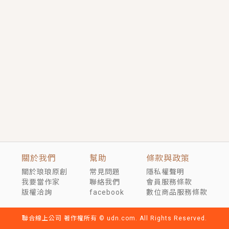
短劇原著｜《離婚後，禁欲大佬爬墻偷吻小孕妻》坊間
傳聞，顧總沒有太太、不需要情人，卻寵愛著他的私人
醫生？！
穿越｜《穿越遠古後成了野人娘子》你好，一起爬山
嗎？被男友推下山，直接穿越到遠古時代的那種......
關於我們
幫助
條款與政策
關於琅琅原創
常見問題
隱私權聲明
我要當作家
聯絡我們
會員服務條款
版權洽詢
facebook
數位商品服務條款
聯合線上公司 著作權所有 © udn.com. All Rights Reserved.