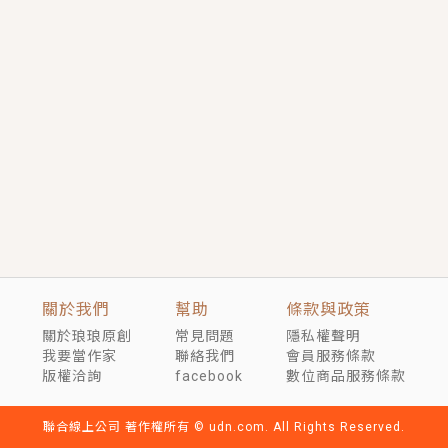
短劇原著｜《離婚後，禁欲大佬爬墻偷吻小孕妻》坊間
傳聞，顧總沒有太太、不需要情人，卻寵愛著他的私人
醫生？！
穿越｜《穿越遠古後成了野人娘子》你好，一起爬山
嗎？被男友推下山，直接穿越到遠古時代的那種......
關於我們
幫助
條款與政策
關於琅琅原創
常見問題
隱私權聲明
我要當作家
聯絡我們
會員服務條款
版權洽詢
facebook
數位商品服務條款
聯合線上公司 著作權所有 © udn.com. All Rights Reserved.