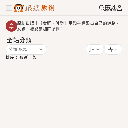
原創出版｜《女將，陣勢》用跆拳道踢出自己的道路，
女孩一樣能參加陣頭團！
全站分類
創,作家招募｜華文小說創作首選！有機會獲得豐富廣宣
資源、專屬服務與獨享福利！
分類:
犯罪
小編心動書單｜《離婚你提的，二婚嫁大佬，你哭什
排序：
最新上架
麼？》追妻火葬場！前夫失憶移情別戀，她頭也不回找
新歡，他居然還後悔了？
GL｜《夏日與檸檬與重疊世界》炎熱的夏日、檸檬的香
氣、互相愛慕的兩位少女，今夏最推純愛GL漫畫！
BL｜《費洛蒙中毒》救命！特殊費洛蒙體質世界觀，無
法抗拒的吸引力，已中毒Σ>―(〃°ω°〃)♡→
OMG你嚇到我了｜《陰陽鬼店》上班族買了房子模型，
但現實中買下的竟是屬於他的停屍櫃？！
言情｜《國語推行員》每個人心中都有一個連自己也無
法改變的永恆， 他的一生將不由自主追逐著她……