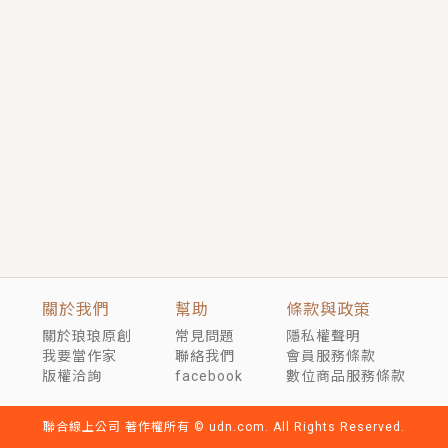
短劇原著｜《離婚後，禁欲大佬爬墻偷吻小孕妻》坊間
傳聞，顧總沒有太太、不需要情人，卻寵愛著他的私人
醫生？！
穿越｜《穿越遠古後成了野人娘子》你好，一起爬山
嗎？被男友推下山，直接穿越到遠古時代的那種......
關於我們
幫助
條款與政策
關於琅琅原創
常見問題
隱私權聲明
我要當作家
聯絡我們
會員服務條款
版權洽詢
facebook
數位商品服務條款
聯合線上公司 著作權所有 © udn.com. All Rights Reserved.