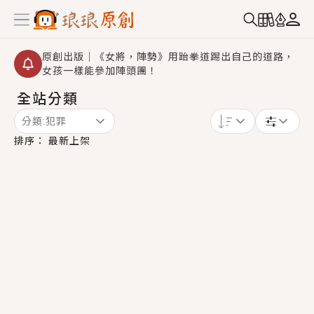
原創出版｜《女將，陣勢》用跆拳道踢出自己的道路，
女孩一樣能參加陣頭團！
全站分類
創,作家招募｜華文小說創作首選！有機會獲得豐富廣宣
資源、專屬服務與獨享福利！
分類:
犯罪
小編心動書單｜《離婚你提的，二婚嫁大佬，你哭什
排序：
最新上架
麼？》追妻火葬場！前夫失憶移情別戀，她頭也不回找
新歡，他居然還後悔了？
GL｜《夏日與檸檬與重疊世界》炎熱的夏日、檸檬的香
氣、互相愛慕的兩位少女，今夏最推純愛GL漫畫！
BL｜《費洛蒙中毒》救命！特殊費洛蒙體質世界觀，無
法抗拒的吸引力，已中毒Σ>―(〃°ω°〃)♡→
OMG你嚇到我了｜《陰陽鬼店》上班族買了房子模型，
但現實中買下的竟是屬於他的停屍櫃？！
言情｜《國語推行員》每個人心中都有一個連自己也無
法改變的永恆， 他的一生將不由自主追逐著她……