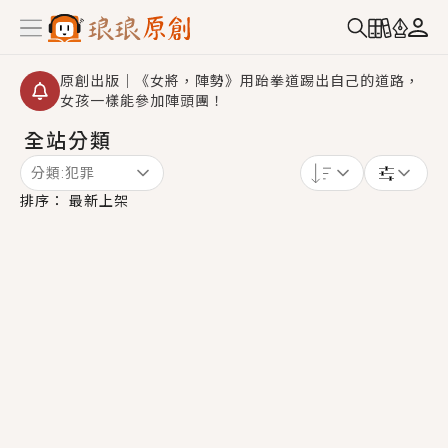
原創出版｜《女將，陣勢》用跆拳道踢出自己的道路，
女孩一樣能參加陣頭團！
全站分類
創,作家招募｜華文小說創作首選！有機會獲得豐富廣宣
資源、專屬服務與獨享福利！
分類:
犯罪
小編心動書單｜《離婚你提的，二婚嫁大佬，你哭什
排序：
最新上架
麼？》追妻火葬場！前夫失憶移情別戀，她頭也不回找
新歡，他居然還後悔了？
GL｜《夏日與檸檬與重疊世界》炎熱的夏日、檸檬的香
氣、互相愛慕的兩位少女，今夏最推純愛GL漫畫！
BL｜《費洛蒙中毒》救命！特殊費洛蒙體質世界觀，無
法抗拒的吸引力，已中毒Σ>―(〃°ω°〃)♡→
OMG你嚇到我了｜《陰陽鬼店》上班族買了房子模型，
但現實中買下的竟是屬於他的停屍櫃？！
言情｜《國語推行員》每個人心中都有一個連自己也無
法改變的永恆， 他的一生將不由自主追逐著她……