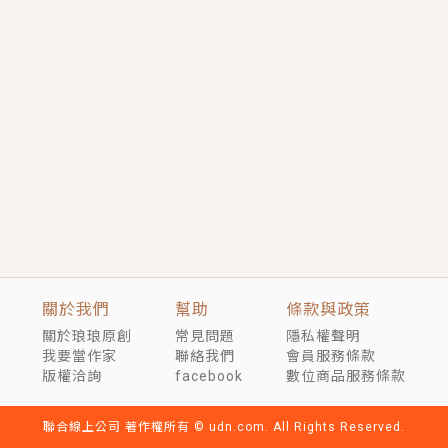
短劇原著｜《離婚後，禁欲大佬爬墻偷吻小孕妻》坊間
傳聞，顧總沒有太太、不需要情人，卻寵愛著他的私人
醫生？！
穿越｜《穿越遠古後成了野人娘子》你好，一起爬山
嗎？被男友推下山，直接穿越到遠古時代的那種......
關於我們
幫助
條款與政策
關於琅琅原創
常見問題
隱私權聲明
我要當作家
聯絡我們
會員服務條款
版權洽詢
facebook
數位商品服務條款
聯合線上公司 著作權所有 © udn.com. All Rights Reserved.