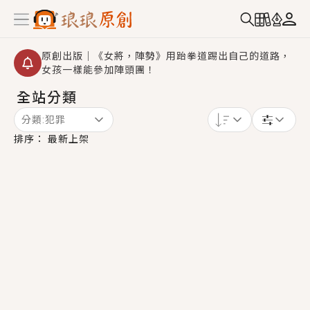
原創出版｜《女將，陣勢》用跆拳道踢出自己的道路，
女孩一樣能參加陣頭團！
全站分類
創,作家招募｜華文小說創作首選！有機會獲得豐富廣宣
資源、專屬服務與獨享福利！
分類:
犯罪
小編心動書單｜《離婚你提的，二婚嫁大佬，你哭什
排序：
最新上架
麼？》追妻火葬場！前夫失憶移情別戀，她頭也不回找
新歡，他居然還後悔了？
GL｜《夏日與檸檬與重疊世界》炎熱的夏日、檸檬的香
氣、互相愛慕的兩位少女，今夏最推純愛GL漫畫！
BL｜《費洛蒙中毒》救命！特殊費洛蒙體質世界觀，無
法抗拒的吸引力，已中毒Σ>―(〃°ω°〃)♡→
OMG你嚇到我了｜《陰陽鬼店》上班族買了房子模型，
但現實中買下的竟是屬於他的停屍櫃？！
言情｜《國語推行員》每個人心中都有一個連自己也無
法改變的永恆， 他的一生將不由自主追逐著她……