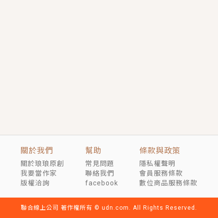
短劇原著｜《離婚後，禁欲大佬爬墻偷吻小孕妻》坊間
傳聞，顧總沒有太太、不需要情人，卻寵愛著他的私人
醫生？！
穿越｜《穿越遠古後成了野人娘子》你好，一起爬山
嗎？被男友推下山，直接穿越到遠古時代的那種......
關於我們
幫助
條款與政策
關於琅琅原創
常見問題
隱私權聲明
我要當作家
聯絡我們
會員服務條款
版權洽詢
facebook
數位商品服務條款
聯合線上公司 著作權所有 © udn.com. All Rights Reserved.