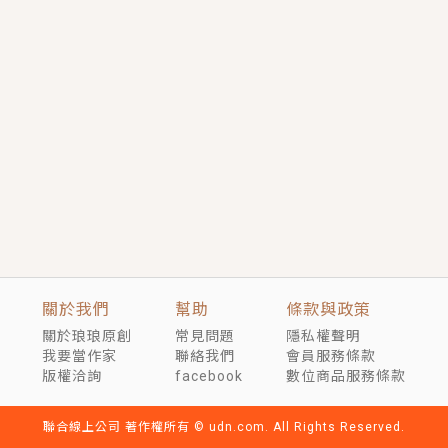
短劇原著｜《離婚後，禁欲大佬爬墻偷吻小孕妻》坊間
傳聞，顧總沒有太太、不需要情人，卻寵愛著他的私人
醫生？！
穿越｜《穿越遠古後成了野人娘子》你好，一起爬山
嗎？被男友推下山，直接穿越到遠古時代的那種......
關於我們
幫助
條款與政策
關於琅琅原創
常見問題
隱私權聲明
我要當作家
聯絡我們
會員服務條款
版權洽詢
facebook
數位商品服務條款
聯合線上公司 著作權所有 © udn.com. All Rights Reserved.