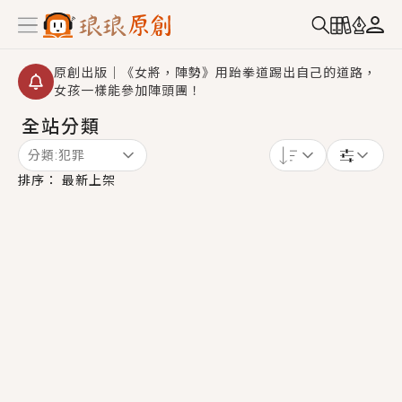
原創出版｜《女將，陣勢》用跆拳道踢出自己的道路，
女孩一樣能參加陣頭團！
全站分類
創,作家招募｜華文小說創作首選！有機會獲得豐富廣宣
資源、專屬服務與獨享福利！
分類:
犯罪
小編心動書單｜《離婚你提的，二婚嫁大佬，你哭什
排序：
最新上架
麼？》追妻火葬場！前夫失憶移情別戀，她頭也不回找
新歡，他居然還後悔了？
GL｜《夏日與檸檬與重疊世界》炎熱的夏日、檸檬的香
氣、互相愛慕的兩位少女，今夏最推純愛GL漫畫！
BL｜《費洛蒙中毒》救命！特殊費洛蒙體質世界觀，無
法抗拒的吸引力，已中毒Σ>―(〃°ω°〃)♡→
OMG你嚇到我了｜《陰陽鬼店》上班族買了房子模型，
但現實中買下的竟是屬於他的停屍櫃？！
言情｜《國語推行員》每個人心中都有一個連自己也無
法改變的永恆， 他的一生將不由自主追逐著她……