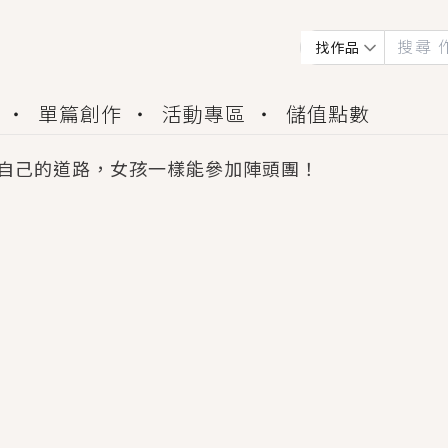
找作品
單篇創作
活動專區
儲值點數
自己的道路，女孩一樣能參加陣頭團！
會獲得豐富廣宣資源、專屬服務與獨享福利！
佬，你哭什麼？》追妻火葬場！前夫失憶移情別戀，
夏日、檸檬的香氣、互相愛慕的兩位少女，今夏最推純愛
世界觀，無法抗拒的吸引力，已中毒Σ>―(〃°ω°〃)
買了房子模型，但現實中買下的竟是屬於他的停屍櫃？
個連自己也無法改變的永恆， 他的一生將不由自主追逐