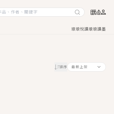
琅琅悅讀
琅琅讀墨
她頭也不回找新歡，他居然還後悔了？
排序
最新上架
GL漫畫！
♡→
！
著她……