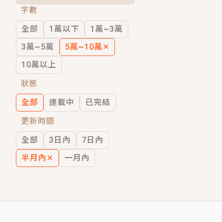
字數
短劇原著｜《離婚後，禁欲大佬爬墻偷吻
全部
1萬以下
1萬~3萬
穿越｜《穿越遠古後成了野人娘子》你好，
3萬~5萬
5萬~10萬
✕
10萬以上
狀態
全部
連載中
已完結
更新時間
全部
3日內
7日內
半月內
✕
一月內