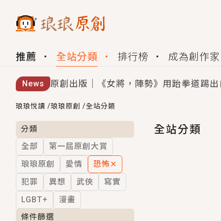
推薦
全站分類
排行榜
成為創作家
原創出版｜《女將，陣勢》用跆拳道踢出
News
創,作家招募｜華文小說創作首選！有機
琅琅悅讀
/
琅琅原創
/
全站分類
小編心動書單｜《離婚你提的，二婚嫁大
全站分類
分類
全部
第一屆原創大賞
GL｜《夏日與檸檬與重疊世界》炎熱的
琅琅原創
愛情
恐怖
✕
BL｜《費洛蒙中毒》救命！特殊費洛蒙體質
犯罪
異想
武俠
寫實
OMG你嚇到我了｜《陰陽鬼店》上班族
LGBT+
漫畫
言情｜《國語推行員》每個人心中都有一
條件篩選