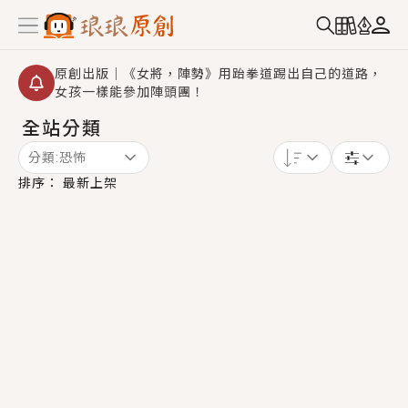
原創出版｜《女將，陣勢》用跆拳道踢出自己的道路，
女孩一樣能參加陣頭團！
全站分類
創,作家招募｜華文小說創作首選！有機會獲得豐富廣宣
資源、專屬服務與獨享福利！
分類:
恐怖
小編心動書單｜《離婚你提的，二婚嫁大佬，你哭什
排序：
最新上架
麼？》追妻火葬場！前夫失憶移情別戀，她頭也不回找
新歡，他居然還後悔了？
GL｜《夏日與檸檬與重疊世界》炎熱的夏日、檸檬的香
氣、互相愛慕的兩位少女，今夏最推純愛GL漫畫！
BL｜《費洛蒙中毒》救命！特殊費洛蒙體質世界觀，無
法抗拒的吸引力，已中毒Σ>―(〃°ω°〃)♡→
OMG你嚇到我了｜《陰陽鬼店》上班族買了房子模型，
但現實中買下的竟是屬於他的停屍櫃？！
言情｜《國語推行員》每個人心中都有一個連自己也無
法改變的永恆， 他的一生將不由自主追逐著她……