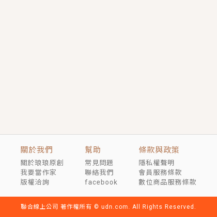
短劇原著｜《離婚後，禁欲大佬爬墻偷吻小孕妻》坊間
傳聞，顧總沒有太太、不需要情人，卻寵愛著他的私人
醫生？！
穿越｜《穿越遠古後成了野人娘子》你好，一起爬山
嗎？被男友推下山，直接穿越到遠古時代的那種......
關於我們
幫助
條款與政策
關於琅琅原創
常見問題
隱私權聲明
我要當作家
聯絡我們
會員服務條款
版權洽詢
facebook
數位商品服務條款
聯合線上公司 著作權所有 © udn.com. All Rights Reserved.