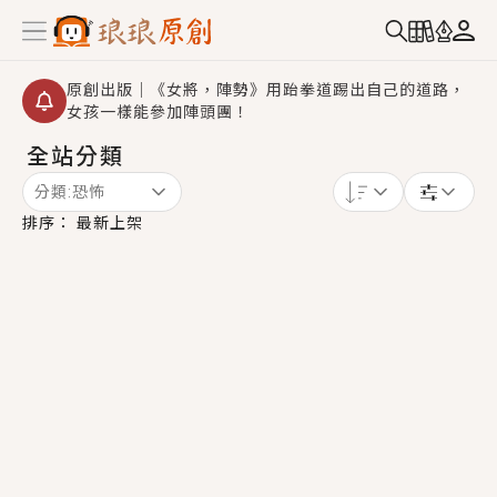
原創出版｜《女將，陣勢》用跆拳道踢出自己的道路，
女孩一樣能參加陣頭團！
全站分類
創,作家招募｜華文小說創作首選！有機會獲得豐富廣宣
資源、專屬服務與獨享福利！
分類:
恐怖
小編心動書單｜《離婚你提的，二婚嫁大佬，你哭什
排序：
最新上架
麼？》追妻火葬場！前夫失憶移情別戀，她頭也不回找
新歡，他居然還後悔了？
GL｜《夏日與檸檬與重疊世界》炎熱的夏日、檸檬的香
氣、互相愛慕的兩位少女，今夏最推純愛GL漫畫！
BL｜《費洛蒙中毒》救命！特殊費洛蒙體質世界觀，無
法抗拒的吸引力，已中毒Σ>―(〃°ω°〃)♡→
OMG你嚇到我了｜《陰陽鬼店》上班族買了房子模型，
但現實中買下的竟是屬於他的停屍櫃？！
言情｜《國語推行員》每個人心中都有一個連自己也無
法改變的永恆， 他的一生將不由自主追逐著她……