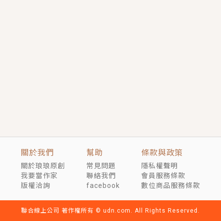
短劇原著｜《離婚後，禁欲大佬爬墻偷吻小孕妻》坊間
傳聞，顧總沒有太太、不需要情人，卻寵愛著他的私人
醫生？！
穿越｜《穿越遠古後成了野人娘子》你好，一起爬山
嗎？被男友推下山，直接穿越到遠古時代的那種......
關於我們
幫助
條款與政策
關於琅琅原創
常見問題
隱私權聲明
我要當作家
聯絡我們
會員服務條款
版權洽詢
facebook
數位商品服務條款
聯合線上公司 著作權所有 © udn.com. All Rights Reserved.