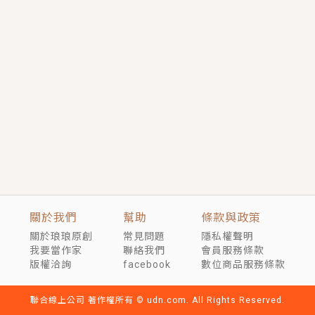
短劇原著｜《離婚後，禁欲大佬爬墻偷吻小孕妻》坊間
傳聞，顧總沒有太太、不需要情人，卻寵愛著他的私人
醫生？！
穿越｜《穿越遠古後成了野人娘子》你好，一起爬山
嗎？被男友推下山，直接穿越到遠古時代的那種......
關於我們
幫助
條款與政策
關於琅琅原創
常見問題
隱私權聲明
我要當作家
聯絡我們
會員服務條款
版權洽詢
facebook
數位商品服務條款
聯合線上公司 著作權所有 © udn.com. All Rights Reserved.