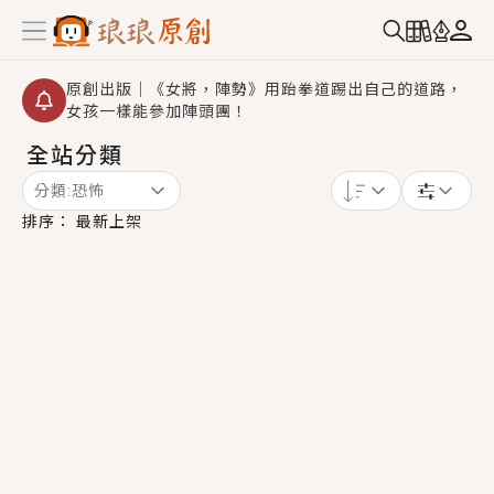
原創出版｜《女將，陣勢》用跆拳道踢出自己的道路，
女孩一樣能參加陣頭團！
全站分類
創,作家招募｜華文小說創作首選！有機會獲得豐富廣宣
資源、專屬服務與獨享福利！
分類:
恐怖
小編心動書單｜《離婚你提的，二婚嫁大佬，你哭什
排序：
最新上架
麼？》追妻火葬場！前夫失憶移情別戀，她頭也不回找
新歡，他居然還後悔了？
GL｜《夏日與檸檬與重疊世界》炎熱的夏日、檸檬的香
氣、互相愛慕的兩位少女，今夏最推純愛GL漫畫！
BL｜《費洛蒙中毒》救命！特殊費洛蒙體質世界觀，無
法抗拒的吸引力，已中毒Σ>―(〃°ω°〃)♡→
OMG你嚇到我了｜《陰陽鬼店》上班族買了房子模型，
但現實中買下的竟是屬於他的停屍櫃？！
言情｜《國語推行員》每個人心中都有一個連自己也無
法改變的永恆， 他的一生將不由自主追逐著她……