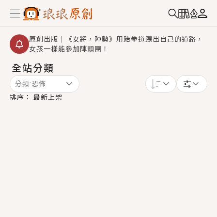
原創出版｜《女將，陣勢》用跆拳道踢出自己的道路，
女孩一樣能參加陣頭團！
全站分類
創,作家招募｜華文小說創作首選！有機會獲得豐富廣宣
資源、專屬服務與獨享福利！
分類:
恐怖
小編心動書單｜《離婚你提的，二婚嫁大佬，你哭什
排序：
最新上架
麼？》追妻火葬場！前夫失憶移情別戀，她頭也不回找
新歡，他居然還後悔了？
GL｜《夏日與檸檬與重疊世界》炎熱的夏日、檸檬的香
氣、互相愛慕的兩位少女，今夏最推純愛GL漫畫！
BL｜《費洛蒙中毒》救命！特殊費洛蒙體質世界觀，無
法抗拒的吸引力，已中毒Σ>―(〃°ω°〃)♡→
OMG你嚇到我了｜《陰陽鬼店》上班族買了房子模型，
但現實中買下的竟是屬於他的停屍櫃？！
言情｜《國語推行員》每個人心中都有一個連自己也無
法改變的永恆， 他的一生將不由自主追逐著她……