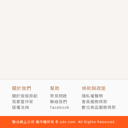
短劇原著｜《離婚後，禁欲大佬爬墻偷吻小孕妻》坊間
傳聞，顧總沒有太太、不需要情人，卻寵愛著他的私人
醫生？！
穿越｜《穿越遠古後成了野人娘子》你好，一起爬山
嗎？被男友推下山，直接穿越到遠古時代的那種......
關於我們
幫助
條款與政策
關於琅琅原創
常見問題
隱私權聲明
我要當作家
聯絡我們
會員服務條款
版權洽詢
facebook
數位商品服務條款
聯合線上公司 著作權所有 © udn.com. All Rights Reserved.