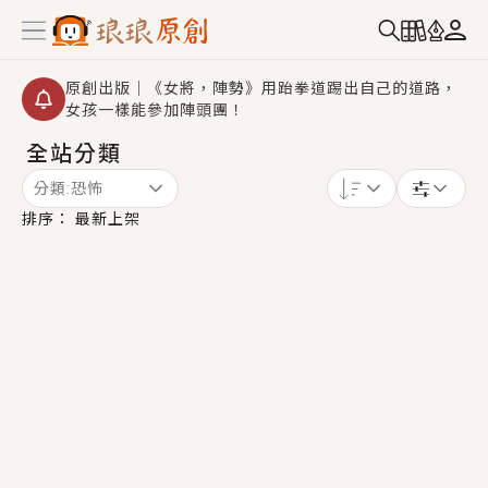
原創出版｜《女將，陣勢》用跆拳道踢出自己的道路，
女孩一樣能參加陣頭團！
全站分類
創,作家招募｜華文小說創作首選！有機會獲得豐富廣宣
資源、專屬服務與獨享福利！
分類:
恐怖
小編心動書單｜《離婚你提的，二婚嫁大佬，你哭什
排序：
最新上架
麼？》追妻火葬場！前夫失憶移情別戀，她頭也不回找
新歡，他居然還後悔了？
GL｜《夏日與檸檬與重疊世界》炎熱的夏日、檸檬的香
氣、互相愛慕的兩位少女，今夏最推純愛GL漫畫！
BL｜《費洛蒙中毒》救命！特殊費洛蒙體質世界觀，無
法抗拒的吸引力，已中毒Σ>―(〃°ω°〃)♡→
OMG你嚇到我了｜《陰陽鬼店》上班族買了房子模型，
但現實中買下的竟是屬於他的停屍櫃？！
言情｜《國語推行員》每個人心中都有一個連自己也無
法改變的永恆， 他的一生將不由自主追逐著她……