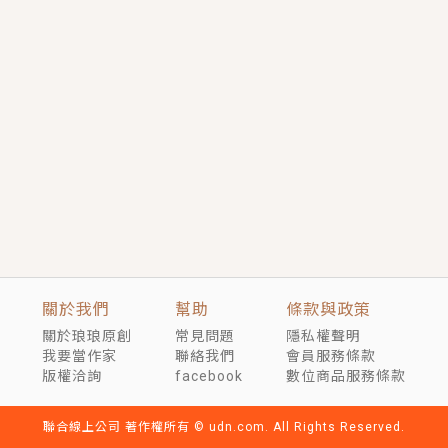
短劇原著｜《離婚後，禁欲大佬爬墻偷吻小孕妻》坊間
傳聞，顧總沒有太太、不需要情人，卻寵愛著他的私人
醫生？！
穿越｜《穿越遠古後成了野人娘子》你好，一起爬山
嗎？被男友推下山，直接穿越到遠古時代的那種......
關於我們
幫助
條款與政策
關於琅琅原創
常見問題
隱私權聲明
我要當作家
聯絡我們
會員服務條款
版權洽詢
facebook
數位商品服務條款
聯合線上公司 著作權所有 © udn.com. All Rights Reserved.