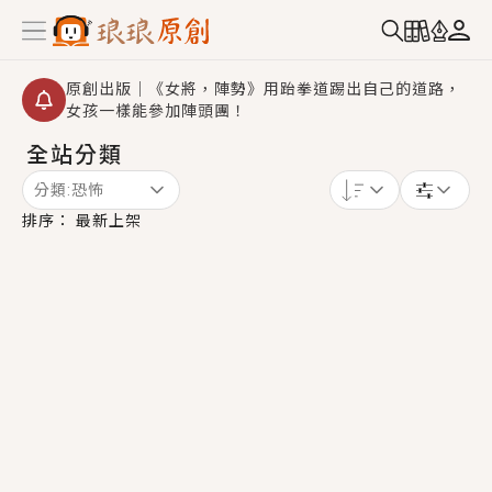
原創出版｜《女將，陣勢》用跆拳道踢出自己的道路，
女孩一樣能參加陣頭團！
全站分類
創,作家招募｜華文小說創作首選！有機會獲得豐富廣宣
資源、專屬服務與獨享福利！
分類:
恐怖
小編心動書單｜《離婚你提的，二婚嫁大佬，你哭什
排序：
最新上架
麼？》追妻火葬場！前夫失憶移情別戀，她頭也不回找
新歡，他居然還後悔了？
GL｜《夏日與檸檬與重疊世界》炎熱的夏日、檸檬的香
氣、互相愛慕的兩位少女，今夏最推純愛GL漫畫！
BL｜《費洛蒙中毒》救命！特殊費洛蒙體質世界觀，無
法抗拒的吸引力，已中毒Σ>―(〃°ω°〃)♡→
OMG你嚇到我了｜《陰陽鬼店》上班族買了房子模型，
但現實中買下的竟是屬於他的停屍櫃？！
言情｜《國語推行員》每個人心中都有一個連自己也無
法改變的永恆， 他的一生將不由自主追逐著她……