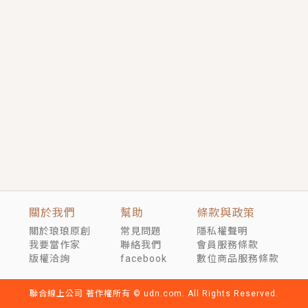
短劇原著｜《離婚後，禁欲大佬爬墻偷吻小孕妻》坊間
傳聞，顧總沒有太太、不需要情人，卻寵愛著他的私人
醫生？！
穿越｜《穿越遠古後成了野人娘子》你好，一起爬山
嗎？被男友推下山，直接穿越到遠古時代的那種......
關於我們
幫助
條款與政策
關於琅琅原創
常見問題
隱私權聲明
我要當作家
聯絡我們
會員服務條款
版權洽詢
facebook
數位商品服務條款
聯合線上公司 著作權所有 © udn.com. All Rights Reserved.