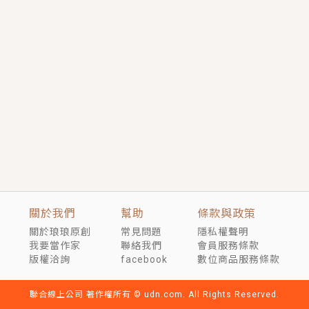
短劇原著｜《離婚後，禁欲大佬爬墻偷吻小孕妻》坊間
傳聞，顧總沒有太太、不需要情人，卻寵愛著他的私人
醫生？！
穿越｜《穿越遠古後成了野人娘子》你好，一起爬山
嗎？被男友推下山，直接穿越到遠古時代的那種......
關於我們
幫助
條款與政策
關於琅琅原創
常見問題
隱私權聲明
我要當作家
聯絡我們
會員服務條款
版權洽詢
facebook
數位商品服務條款
聯合線上公司 著作權所有 © udn.com. All Rights Reserved.