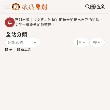
原創出版｜《女將，陣勢》用跆拳道踢出自己的道路，
女孩一樣能參加陣頭團！
全站分類
創,作家招募｜華文小說創作首選！有機會獲得豐富廣宣
資源、專屬服務與獨享福利！
分類:
恐怖
小編心動書單｜《離婚你提的，二婚嫁大佬，你哭什
排序：
最新上架
麼？》追妻火葬場！前夫失憶移情別戀，她頭也不回找
新歡，他居然還後悔了？
GL｜《夏日與檸檬與重疊世界》炎熱的夏日、檸檬的香
氣、互相愛慕的兩位少女，今夏最推純愛GL漫畫！
BL｜《費洛蒙中毒》救命！特殊費洛蒙體質世界觀，無
法抗拒的吸引力，已中毒Σ>―(〃°ω°〃)♡→
OMG你嚇到我了｜《陰陽鬼店》上班族買了房子模型，
但現實中買下的竟是屬於他的停屍櫃？！
言情｜《國語推行員》每個人心中都有一個連自己也無
法改變的永恆， 他的一生將不由自主追逐著她……