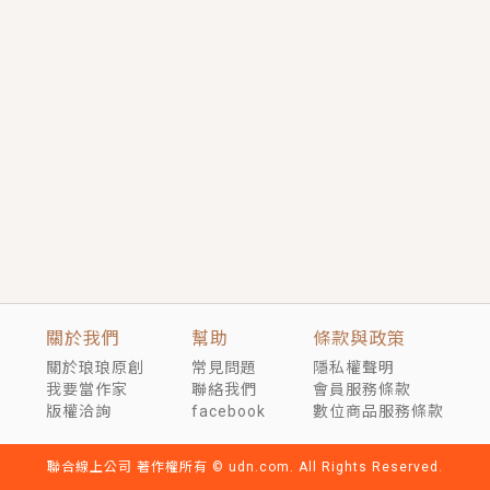
短劇原著｜《離婚後，禁欲大佬爬墻偷吻小孕妻》坊間
傳聞，顧總沒有太太、不需要情人，卻寵愛著他的私人
醫生？！
穿越｜《穿越遠古後成了野人娘子》你好，一起爬山
嗎？被男友推下山，直接穿越到遠古時代的那種......
關於我們
幫助
條款與政策
關於琅琅原創
常見問題
隱私權聲明
我要當作家
聯絡我們
會員服務條款
版權洽詢
facebook
數位商品服務條款
聯合線上公司 著作權所有 © udn.com. All Rights Reserved.