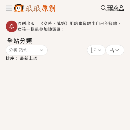
原創出版｜《女將，陣勢》用跆拳道踢出自己的道路，
女孩一樣能參加陣頭團！
全站分類
創,作家招募｜華文小說創作首選！有機會獲得豐富廣宣
資源、專屬服務與獨享福利！
分類:
恐怖
小編心動書單｜《離婚你提的，二婚嫁大佬，你哭什
排序：
最新上架
麼？》追妻火葬場！前夫失憶移情別戀，她頭也不回找
新歡，他居然還後悔了？
GL｜《夏日與檸檬與重疊世界》炎熱的夏日、檸檬的香
氣、互相愛慕的兩位少女，今夏最推純愛GL漫畫！
BL｜《費洛蒙中毒》救命！特殊費洛蒙體質世界觀，無
法抗拒的吸引力，已中毒Σ>―(〃°ω°〃)♡→
OMG你嚇到我了｜《陰陽鬼店》上班族買了房子模型，
但現實中買下的竟是屬於他的停屍櫃？！
言情｜《國語推行員》每個人心中都有一個連自己也無
法改變的永恆， 他的一生將不由自主追逐著她……