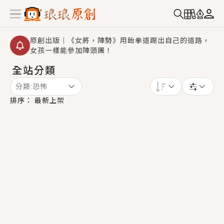
原創出版｜《女將，陣勢》用跆拳道踢出自己的道路，
女孩一樣能參加陣頭團！
全站分類
創,作家招募｜華文小說創作首選！有機會獲得豐富廣宣
資源、專屬服務與獨享福利！
分類:
恐怖
小編心動書單｜《離婚你提的，二婚嫁大佬，你哭什
排序：
最新上架
麼？》追妻火葬場！前夫失憶移情別戀，她頭也不回找
新歡，他居然還後悔了？
GL｜《夏日與檸檬與重疊世界》炎熱的夏日、檸檬的香
氣、互相愛慕的兩位少女，今夏最推純愛GL漫畫！
BL｜《費洛蒙中毒》救命！特殊費洛蒙體質世界觀，無
法抗拒的吸引力，已中毒Σ>―(〃°ω°〃)♡→
OMG你嚇到我了｜《陰陽鬼店》上班族買了房子模型，
但現實中買下的竟是屬於他的停屍櫃？！
言情｜《國語推行員》每個人心中都有一個連自己也無
法改變的永恆， 他的一生將不由自主追逐著她……