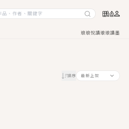
琅琅悅讀
琅琅讀墨
她頭也不回找新歡，他居然還後悔了？
排序
最新上架
GL漫畫！
♡→
！
著她……