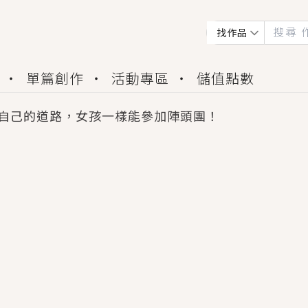
找作品
單篇創作
活動專區
儲值點數
自己的道路，女孩一樣能參加陣頭團！
會獲得豐富廣宣資源、專屬服務與獨享福利！
佬，你哭什麼？》追妻火葬場！前夫失憶移情別戀，
夏日、檸檬的香氣、互相愛慕的兩位少女，今夏最推純愛
世界觀，無法抗拒的吸引力，已中毒Σ>―(〃°ω°〃)
買了房子模型，但現實中買下的竟是屬於他的停屍櫃？
個連自己也無法改變的永恆， 他的一生將不由自主追逐