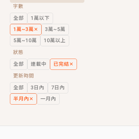
字數
短劇原著｜《離婚後，禁欲大佬爬墻偷吻
全部
1萬以下
穿越｜《穿越遠古後成了野人娘子》你好，
1萬~3萬
✕
3萬~5萬
5萬~10萬
10萬以上
狀態
全部
連載中
已完結
✕
更新時間
全部
3日內
7日內
半月內
✕
一月內