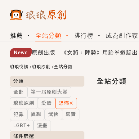
推薦
全站分類
排行榜
成為創作家
原創出版｜《女將，陣勢》用跆拳道踢出
News
創,作家招募｜華文小說創作首選！有機
琅琅悅讀
/
琅琅原創
/
全站分類
小編心動書單｜《離婚你提的，二婚嫁大
全站分類
分類
全部
第一屆原創大賞
GL｜《夏日與檸檬與重疊世界》炎熱的
琅琅原創
愛情
恐怖
✕
BL｜《費洛蒙中毒》救命！特殊費洛蒙體質
犯罪
異想
武俠
寫實
OMG你嚇到我了｜《陰陽鬼店》上班族
LGBT+
漫畫
言情｜《國語推行員》每個人心中都有一
條件篩選