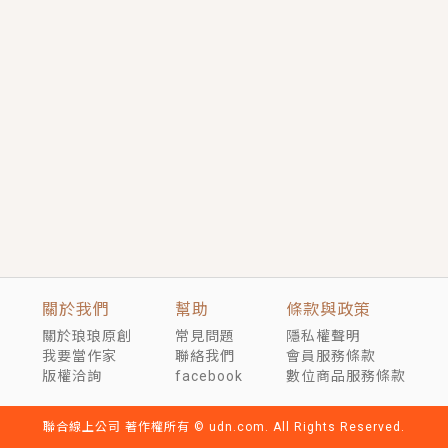
短劇原著｜《離婚後，禁欲大佬爬墻偷吻小孕妻》坊間
傳聞，顧總沒有太太、不需要情人，卻寵愛著他的私人
醫生？！
穿越｜《穿越遠古後成了野人娘子》你好，一起爬山
嗎？被男友推下山，直接穿越到遠古時代的那種......
關於我們
幫助
條款與政策
關於琅琅原創
常見問題
隱私權聲明
我要當作家
聯絡我們
會員服務條款
版權洽詢
facebook
數位商品服務條款
聯合線上公司 著作權所有 © udn.com. All Rights Reserved.