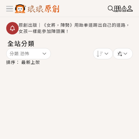
原創出版｜《女將，陣勢》用跆拳道踢出自己的道路，
女孩一樣能參加陣頭團！
全站分類
創,作家招募｜華文小說創作首選！有機會獲得豐富廣宣
資源、專屬服務與獨享福利！
分類:
恐怖
小編心動書單｜《離婚你提的，二婚嫁大佬，你哭什
排序：
最新上架
麼？》追妻火葬場！前夫失憶移情別戀，她頭也不回找
新歡，他居然還後悔了？
GL｜《夏日與檸檬與重疊世界》炎熱的夏日、檸檬的香
氣、互相愛慕的兩位少女，今夏最推純愛GL漫畫！
BL｜《費洛蒙中毒》救命！特殊費洛蒙體質世界觀，無
法抗拒的吸引力，已中毒Σ>―(〃°ω°〃)♡→
OMG你嚇到我了｜《陰陽鬼店》上班族買了房子模型，
但現實中買下的竟是屬於他的停屍櫃？！
言情｜《國語推行員》每個人心中都有一個連自己也無
法改變的永恆， 他的一生將不由自主追逐著她……