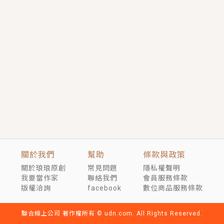
短劇原著｜《離婚後，禁欲大佬爬墻偷吻小孕妻》坊間
傳聞，顧總沒有太太、不需要情人，卻寵愛著他的私人
醫生？！
穿越｜《穿越遠古後成了野人娘子》你好，一起爬山
嗎？被男友推下山，直接穿越到遠古時代的那種......
關於我們
幫助
條款與政策
關於琅琅原創
常見問題
隱私權聲明
我要當作家
聯絡我們
會員服務條款
版權洽詢
facebook
數位商品服務條款
聯合線上公司 著作權所有 © udn.com. All Rights Reserved.