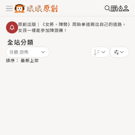
原創出版｜《女將，陣勢》用跆拳道踢出自己的道路，
女孩一樣能參加陣頭團！
全站分類
創,作家招募｜華文小說創作首選！有機會獲得豐富廣宣
資源、專屬服務與獨享福利！
分類:
恐怖
小編心動書單｜《離婚你提的，二婚嫁大佬，你哭什
排序：
最新上架
麼？》追妻火葬場！前夫失憶移情別戀，她頭也不回找
新歡，他居然還後悔了？
GL｜《夏日與檸檬與重疊世界》炎熱的夏日、檸檬的香
氣、互相愛慕的兩位少女，今夏最推純愛GL漫畫！
BL｜《費洛蒙中毒》救命！特殊費洛蒙體質世界觀，無
法抗拒的吸引力，已中毒Σ>―(〃°ω°〃)♡→
OMG你嚇到我了｜《陰陽鬼店》上班族買了房子模型，
但現實中買下的竟是屬於他的停屍櫃？！
言情｜《國語推行員》每個人心中都有一個連自己也無
法改變的永恆， 他的一生將不由自主追逐著她……