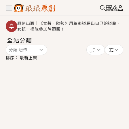
原創出版｜《女將，陣勢》用跆拳道踢出自己的道路，
女孩一樣能參加陣頭團！
全站分類
創,作家招募｜華文小說創作首選！有機會獲得豐富廣宣
資源、專屬服務與獨享福利！
分類:
恐怖
小編心動書單｜《離婚你提的，二婚嫁大佬，你哭什
排序：
最新上架
麼？》追妻火葬場！前夫失憶移情別戀，她頭也不回找
新歡，他居然還後悔了？
GL｜《夏日與檸檬與重疊世界》炎熱的夏日、檸檬的香
氣、互相愛慕的兩位少女，今夏最推純愛GL漫畫！
BL｜《費洛蒙中毒》救命！特殊費洛蒙體質世界觀，無
法抗拒的吸引力，已中毒Σ>―(〃°ω°〃)♡→
OMG你嚇到我了｜《陰陽鬼店》上班族買了房子模型，
但現實中買下的竟是屬於他的停屍櫃？！
言情｜《國語推行員》每個人心中都有一個連自己也無
法改變的永恆， 他的一生將不由自主追逐著她……