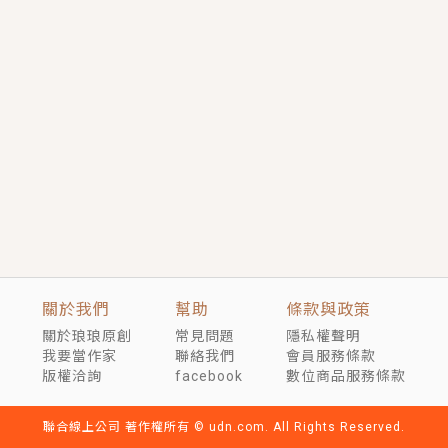
短劇原著｜《離婚後，禁欲大佬爬墻偷吻小孕妻》坊間
傳聞，顧總沒有太太、不需要情人，卻寵愛著他的私人
醫生？！
穿越｜《穿越遠古後成了野人娘子》你好，一起爬山
嗎？被男友推下山，直接穿越到遠古時代的那種......
關於我們
幫助
條款與政策
關於琅琅原創
常見問題
隱私權聲明
我要當作家
聯絡我們
會員服務條款
版權洽詢
facebook
數位商品服務條款
聯合線上公司 著作權所有 © udn.com. All Rights Reserved.