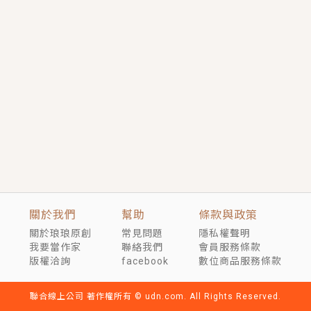
短劇原著｜《離婚後，禁欲大佬爬墻偷吻小孕妻》坊間
傳聞，顧總沒有太太、不需要情人，卻寵愛著他的私人
醫生？！
穿越｜《穿越遠古後成了野人娘子》你好，一起爬山
嗎？被男友推下山，直接穿越到遠古時代的那種......
關於我們
幫助
條款與政策
關於琅琅原創
常見問題
隱私權聲明
我要當作家
聯絡我們
會員服務條款
版權洽詢
facebook
數位商品服務條款
聯合線上公司 著作權所有 © udn.com. All Rights Reserved.