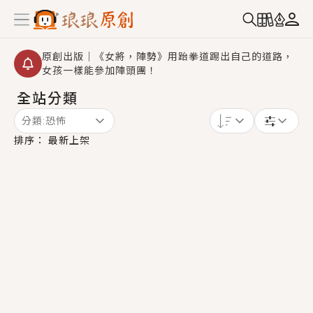
原創出版｜《女將，陣勢》用跆拳道踢出自己的道路，
女孩一樣能參加陣頭團！
全站分類
創,作家招募｜華文小說創作首選！有機會獲得豐富廣宣
資源、專屬服務與獨享福利！
分類:
恐怖
小編心動書單｜《離婚你提的，二婚嫁大佬，你哭什
排序：
最新上架
麼？》追妻火葬場！前夫失憶移情別戀，她頭也不回找
新歡，他居然還後悔了？
GL｜《夏日與檸檬與重疊世界》炎熱的夏日、檸檬的香
氣、互相愛慕的兩位少女，今夏最推純愛GL漫畫！
BL｜《費洛蒙中毒》救命！特殊費洛蒙體質世界觀，無
法抗拒的吸引力，已中毒Σ>―(〃°ω°〃)♡→
OMG你嚇到我了｜《陰陽鬼店》上班族買了房子模型，
但現實中買下的竟是屬於他的停屍櫃？！
言情｜《國語推行員》每個人心中都有一個連自己也無
法改變的永恆， 他的一生將不由自主追逐著她……