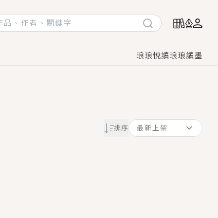
琅琅悅讀
琅琅讀墨
她頭也不回找新歡，他居然還後悔了？
排序
最新上架
GL漫畫！
♡→
！
著她……