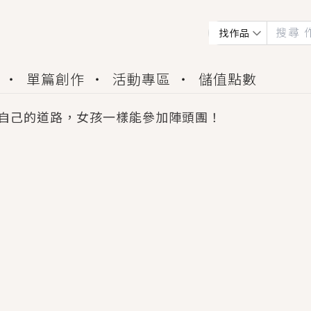
找作品
單篇創作
活動專區
儲值點數
自己的道路，女孩一樣能參加陣頭團！
會獲得豐富廣宣資源、專屬服務與獨享福利！
佬，你哭什麼？》追妻火葬場！前夫失憶移情別戀，
夏日、檸檬的香氣、互相愛慕的兩位少女，今夏最推純愛
世界觀，無法抗拒的吸引力，已中毒Σ>―(〃°ω°〃)
買了房子模型，但現實中買下的竟是屬於他的停屍櫃？
個連自己也無法改變的永恆， 他的一生將不由自主追逐