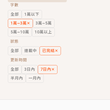
字數
短劇原著｜《離婚後，禁欲大佬爬墻偷吻
全部
1萬以下
穿越｜《穿越遠古後成了野人娘子》你好，
1萬~3萬
✕
3萬~5萬
5萬~10萬
10萬以上
狀態
全部
連載中
已完結
✕
更新時間
全部
3日內
7日內
✕
半月內
一月內