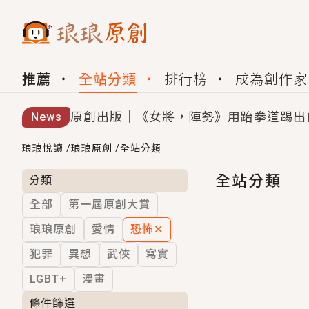
推薦
全站分類
排行榜
成為創作家
原創出版｜《女將，陣勢》用跆拳道踢出
News
創,作家招募｜華文小說創作首選！有機
琅琅悅讀
/
琅琅原創
/
全站分類
小編心動書單｜《離婚你提的，二婚嫁大
全站分類
分類
全部
第一屆原創大賞
GL｜《夏日與檸檬與重疊世界》炎熱的
琅琅原創
愛情
恐怖
✕
BL｜《費洛蒙中毒》救命！特殊費洛蒙體質
犯罪
異想
武俠
寫實
OMG你嚇到我了｜《陰陽鬼店》上班族
LGBT+
漫畫
言情｜《國語推行員》每個人心中都有一
條件篩選