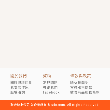
言情｜《國語推行員》每個人心中都有一個連自己也無
法改變的永恆， 他的一生將不由自主追逐著她……
短劇原著｜《離婚後，禁欲大佬爬墻偷吻小孕妻》坊間
傳聞，顧總沒有太太、不需要情人，卻寵愛著他的私人
醫生？！
穿越｜《穿越遠古後成了野人娘子》你好，一起爬山
嗎？被男友推下山，直接穿越到遠古時代的那種......
關於我們
幫助
條款與政策
關於琅琅原創
常見問題
隱私權聲明
我要當作家
聯絡我們
會員服務條款
版權洽詢
facebook
數位商品服務條款
聯合線上公司 著作權所有 © udn.com. All Rights Reserved.