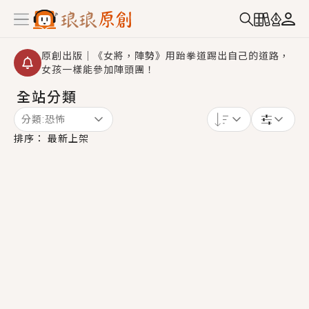
原創出版｜《女將，陣勢》用跆拳道踢出自己的道路，
女孩一樣能參加陣頭團！
全站分類
【重要公告】2026 城鎮韌性演習提醒～中部（8/10
14:30 ~ 15:00）及北部（8/13 14:30 ~ 15:00）將進
分類:
恐怖
行「行動網路降速」演練，點擊查看詳細資訊＞＞
創,作家招募｜華文小說創作首選！有機會獲得豐富廣宣
排序：
最新上架
資源、專屬服務與獨享福利！
小編心動書單｜《離婚你提的，二婚嫁大佬，你哭什
麼？》追妻火葬場！前夫失憶移情別戀，她頭也不回找
新歡，他居然還後悔了？
GL｜《夏日與檸檬與重疊世界》炎熱的夏日、檸檬的香
氣、互相愛慕的兩位少女，今夏最推純愛GL漫畫！
BL｜《費洛蒙中毒》救命！特殊費洛蒙體質世界觀，無
法抗拒的吸引力，已中毒Σ>―(〃°ω°〃)♡→
OMG你嚇到我了｜《陰陽鬼店》上班族買了房子模型，
但現實中買下的竟是屬於他的停屍櫃？！