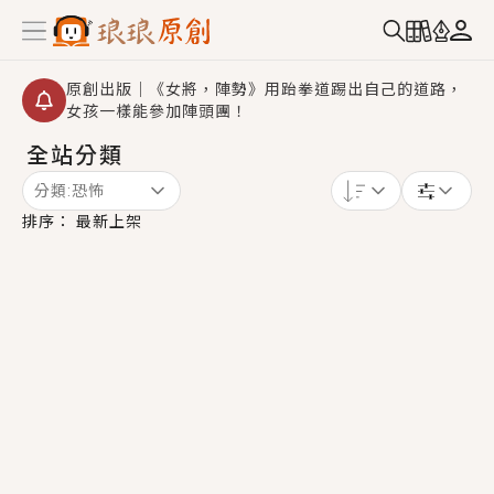
原創出版｜《女將，陣勢》用跆拳道踢出自己的道路，
女孩一樣能參加陣頭團！
全站分類
創,作家招募｜華文小說創作首選！有機會獲得豐富廣宣
資源、專屬服務與獨享福利！
分類:
恐怖
小編心動書單｜《離婚你提的，二婚嫁大佬，你哭什
排序：
最新上架
麼？》追妻火葬場！前夫失憶移情別戀，她頭也不回找
新歡，他居然還後悔了？
GL｜《夏日與檸檬與重疊世界》炎熱的夏日、檸檬的香
氣、互相愛慕的兩位少女，今夏最推純愛GL漫畫！
BL｜《費洛蒙中毒》救命！特殊費洛蒙體質世界觀，無
法抗拒的吸引力，已中毒Σ>―(〃°ω°〃)♡→
OMG你嚇到我了｜《陰陽鬼店》上班族買了房子模型，
但現實中買下的竟是屬於他的停屍櫃？！
言情｜《國語推行員》每個人心中都有一個連自己也無
法改變的永恆， 他的一生將不由自主追逐著她……