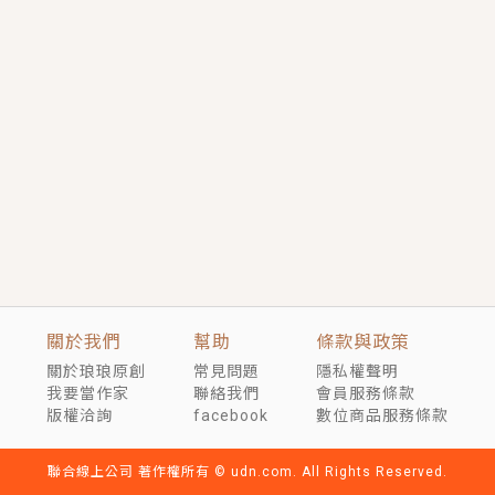
短劇原著｜《離婚後，禁欲大佬爬墻偷吻小孕妻》坊間
傳聞，顧總沒有太太、不需要情人，卻寵愛著他的私人
醫生？！
穿越｜《穿越遠古後成了野人娘子》你好，一起爬山
嗎？被男友推下山，直接穿越到遠古時代的那種......
關於我們
幫助
條款與政策
關於琅琅原創
常見問題
隱私權聲明
我要當作家
聯絡我們
會員服務條款
版權洽詢
facebook
數位商品服務條款
聯合線上公司 著作權所有 © udn.com. All Rights Reserved.