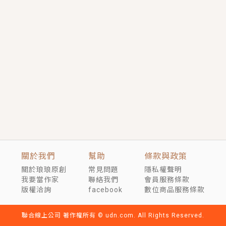
短劇原著｜《離婚後，禁欲大佬爬墻偷吻小孕妻》坊間
傳聞，顧總沒有太太、不需要情人，卻寵愛著他的私人
醫生？！
穿越｜《穿越遠古後成了野人娘子》你好，一起爬山
嗎？被男友推下山，直接穿越到遠古時代的那種......
關於我們
幫助
條款與政策
關於琅琅原創
常見問題
隱私權聲明
我要當作家
聯絡我們
會員服務條款
版權洽詢
facebook
數位商品服務條款
聯合線上公司 著作權所有 © udn.com. All Rights Reserved.