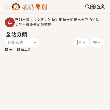
原創出版｜《女將，陣勢》用跆拳道踢出自己的道路，
女孩一樣能參加陣頭團！
全站分類
創,作家招募｜華文小說創作首選！有機會獲得豐富廣宣
資源、專屬服務與獨享福利！
分類:
恐怖
小編心動書單｜《離婚你提的，二婚嫁大佬，你哭什
排序：
最新上架
麼？》追妻火葬場！前夫失憶移情別戀，她頭也不回找
新歡，他居然還後悔了？
GL｜《夏日與檸檬與重疊世界》炎熱的夏日、檸檬的香
氣、互相愛慕的兩位少女，今夏最推純愛GL漫畫！
BL｜《費洛蒙中毒》救命！特殊費洛蒙體質世界觀，無
法抗拒的吸引力，已中毒Σ>―(〃°ω°〃)♡→
OMG你嚇到我了｜《陰陽鬼店》上班族買了房子模型，
但現實中買下的竟是屬於他的停屍櫃？！
言情｜《國語推行員》每個人心中都有一個連自己也無
法改變的永恆， 他的一生將不由自主追逐著她……