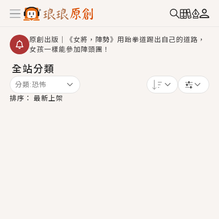
原創出版｜《女將，陣勢》用跆拳道踢出自己的道路，
女孩一樣能參加陣頭團！
全站分類
創,作家招募｜華文小說創作首選！有機會獲得豐富廣宣
資源、專屬服務與獨享福利！
分類:
恐怖
小編心動書單｜《離婚你提的，二婚嫁大佬，你哭什
排序：
最新上架
麼？》追妻火葬場！前夫失憶移情別戀，她頭也不回找
新歡，他居然還後悔了？
GL｜《夏日與檸檬與重疊世界》炎熱的夏日、檸檬的香
氣、互相愛慕的兩位少女，今夏最推純愛GL漫畫！
BL｜《費洛蒙中毒》救命！特殊費洛蒙體質世界觀，無
法抗拒的吸引力，已中毒Σ>―(〃°ω°〃)♡→
OMG你嚇到我了｜《陰陽鬼店》上班族買了房子模型，
但現實中買下的竟是屬於他的停屍櫃？！
言情｜《國語推行員》每個人心中都有一個連自己也無
法改變的永恆， 他的一生將不由自主追逐著她……