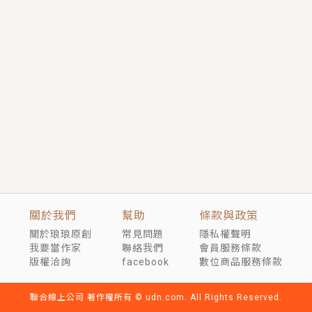
短劇原著｜《離婚後，禁欲大佬爬墻偷吻小孕妻》坊間
傳聞，顧總沒有太太、不需要情人，卻寵愛著他的私人
醫生？！
穿越｜《穿越遠古後成了野人娘子》你好，一起爬山
嗎？被男友推下山，直接穿越到遠古時代的那種......
關於我們
幫助
條款與政策
關於琅琅原創
常見問題
隱私權聲明
我要當作家
聯絡我們
會員服務條款
版權洽詢
facebook
數位商品服務條款
聯合線上公司 著作權所有 © udn.com. All Rights Reserved.