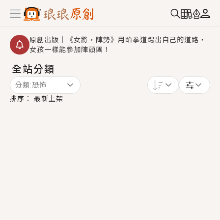
原創出版｜《女將，陣勢》用跆拳道踢出自己的道路，
女孩一樣能參加陣頭團！
全站分類
創,作家招募｜華文小說創作首選！有機會獲得豐富廣宣
資源、專屬服務與獨享福利！
分類:
恐怖
小編心動書單｜《離婚你提的，二婚嫁大佬，你哭什
排序：
最新上架
麼？》追妻火葬場！前夫失憶移情別戀，她頭也不回找
新歡，他居然還後悔了？
GL｜《夏日與檸檬與重疊世界》炎熱的夏日、檸檬的香
氣、互相愛慕的兩位少女，今夏最推純愛GL漫畫！
BL｜《費洛蒙中毒》救命！特殊費洛蒙體質世界觀，無
法抗拒的吸引力，已中毒Σ>―(〃°ω°〃)♡→
OMG你嚇到我了｜《陰陽鬼店》上班族買了房子模型，
但現實中買下的竟是屬於他的停屍櫃？！
言情｜《國語推行員》每個人心中都有一個連自己也無
法改變的永恆， 他的一生將不由自主追逐著她……