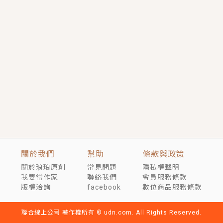
短劇原著｜《離婚後，禁欲大佬爬墻偷吻小孕妻》坊間
傳聞，顧總沒有太太、不需要情人，卻寵愛著他的私人
醫生？！
穿越｜《穿越遠古後成了野人娘子》你好，一起爬山
嗎？被男友推下山，直接穿越到遠古時代的那種......
關於我們
幫助
條款與政策
關於琅琅原創
常見問題
隱私權聲明
我要當作家
聯絡我們
會員服務條款
版權洽詢
facebook
數位商品服務條款
聯合線上公司 著作權所有 © udn.com. All Rights Reserved.