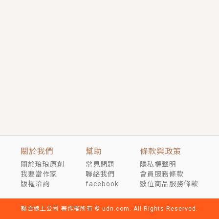
短劇原著｜《離婚後，禁欲大佬爬墻偷吻小孕妻》坊間
傳聞，顧總沒有太太、不需要情人，卻寵愛著他的私人
醫生？！
穿越｜《穿越遠古後成了野人娘子》你好，一起爬山
嗎？被男友推下山，直接穿越到遠古時代的那種......
關於我們
幫助
條款與政策
關於琅琅原創
常見問題
隱私權聲明
我要當作家
聯絡我們
會員服務條款
版權洽詢
facebook
數位商品服務條款
聯合線上公司 著作權所有 © udn.com. All Rights Reserved.