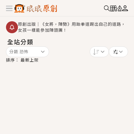
原創出版｜《女將，陣勢》用跆拳道踢出自己的道路，
女孩一樣能參加陣頭團！
全站分類
創,作家招募｜華文小說創作首選！有機會獲得豐富廣宣
資源、專屬服務與獨享福利！
分類:
恐怖
小編心動書單｜《離婚你提的，二婚嫁大佬，你哭什
排序：
最新上架
麼？》追妻火葬場！前夫失憶移情別戀，她頭也不回找
新歡，他居然還後悔了？
GL｜《夏日與檸檬與重疊世界》炎熱的夏日、檸檬的香
氣、互相愛慕的兩位少女，今夏最推純愛GL漫畫！
BL｜《費洛蒙中毒》救命！特殊費洛蒙體質世界觀，無
法抗拒的吸引力，已中毒Σ>―(〃°ω°〃)♡→
OMG你嚇到我了｜《陰陽鬼店》上班族買了房子模型，
但現實中買下的竟是屬於他的停屍櫃？！
言情｜《國語推行員》每個人心中都有一個連自己也無
法改變的永恆， 他的一生將不由自主追逐著她……