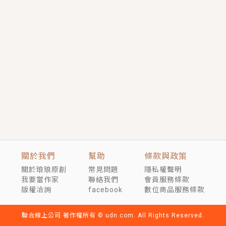
短劇原著｜《離婚後，禁欲大佬爬墻偷吻小孕妻》坊間
傳聞，顧總沒有太太、不需要情人，卻寵愛著他的私人
醫生？！
穿越｜《穿越遠古後成了野人娘子》你好，一起爬山
嗎？被男友推下山，直接穿越到遠古時代的那種......
關於我們
幫助
條款與政策
關於琅琅原創
常見問題
隱私權聲明
我要當作家
聯絡我們
會員服務條款
版權洽詢
facebook
數位商品服務條款
聯合線上公司 著作權所有 © udn.com. All Rights Reserved.