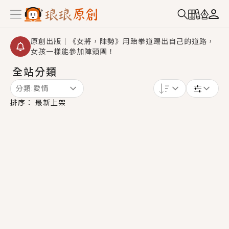
原創出版｜《女將，陣勢》用跆拳道踢出自己的道路，
女孩一樣能參加陣頭團！
全站分類
創,作家招募｜華文小說創作首選！有機會獲得豐富廣宣
資源、專屬服務與獨享福利！
分類:
愛情
小編心動書單｜《離婚你提的，二婚嫁大佬，你哭什
排序：
最新上架
麼？》追妻火葬場！前夫失憶移情別戀，她頭也不回找
新歡，他居然還後悔了？
GL｜《夏日與檸檬與重疊世界》炎熱的夏日、檸檬的香
氣、互相愛慕的兩位少女，今夏最推純愛GL漫畫！
BL｜《費洛蒙中毒》救命！特殊費洛蒙體質世界觀，無
法抗拒的吸引力，已中毒Σ>―(〃°ω°〃)♡→
OMG你嚇到我了｜《陰陽鬼店》上班族買了房子模型，
但現實中買下的竟是屬於他的停屍櫃？！
言情｜《國語推行員》每個人心中都有一個連自己也無
法改變的永恆， 他的一生將不由自主追逐著她……