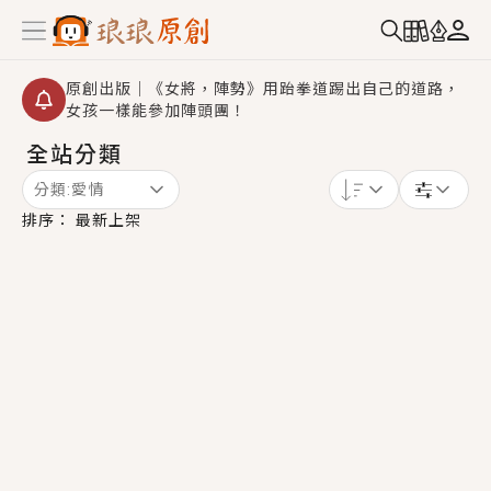
原創出版｜《女將，陣勢》用跆拳道踢出自己的道路，
女孩一樣能參加陣頭團！
全站分類
創,作家招募｜華文小說創作首選！有機會獲得豐富廣宣
資源、專屬服務與獨享福利！
分類:
愛情
小編心動書單｜《離婚你提的，二婚嫁大佬，你哭什
排序：
最新上架
麼？》追妻火葬場！前夫失憶移情別戀，她頭也不回找
新歡，他居然還後悔了？
GL｜《夏日與檸檬與重疊世界》炎熱的夏日、檸檬的香
氣、互相愛慕的兩位少女，今夏最推純愛GL漫畫！
BL｜《費洛蒙中毒》救命！特殊費洛蒙體質世界觀，無
法抗拒的吸引力，已中毒Σ>―(〃°ω°〃)♡→
OMG你嚇到我了｜《陰陽鬼店》上班族買了房子模型，
但現實中買下的竟是屬於他的停屍櫃？！
言情｜《國語推行員》每個人心中都有一個連自己也無
法改變的永恆， 他的一生將不由自主追逐著她……