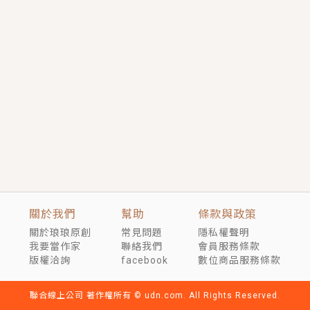
短劇原著｜《離婚後，禁欲大佬爬墻偷吻小孕妻》坊間
傳聞，顧總沒有太太、不需要情人，卻寵愛著他的私人
醫生？！
穿越｜《穿越遠古後成了野人娘子》你好，一起爬山
嗎？被男友推下山，直接穿越到遠古時代的那種......
關於我們
幫助
條款與政策
關於琅琅原創
常見問題
隱私權聲明
我要當作家
聯絡我們
會員服務條款
版權洽詢
facebook
數位商品服務條款
聯合線上公司 著作權所有 © udn.com. All Rights Reserved.