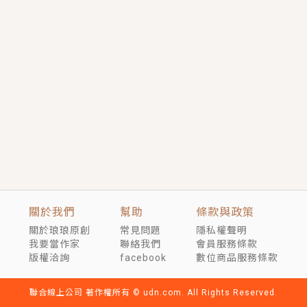
短劇原著｜《離婚後，禁欲大佬爬墻偷吻小孕妻》坊間
傳聞，顧總沒有太太、不需要情人，卻寵愛著他的私人
醫生？！
穿越｜《穿越遠古後成了野人娘子》你好，一起爬山
嗎？被男友推下山，直接穿越到遠古時代的那種......
關於我們
幫助
條款與政策
關於琅琅原創
常見問題
隱私權聲明
我要當作家
聯絡我們
會員服務條款
版權洽詢
facebook
數位商品服務條款
聯合線上公司 著作權所有 © udn.com. All Rights Reserved.