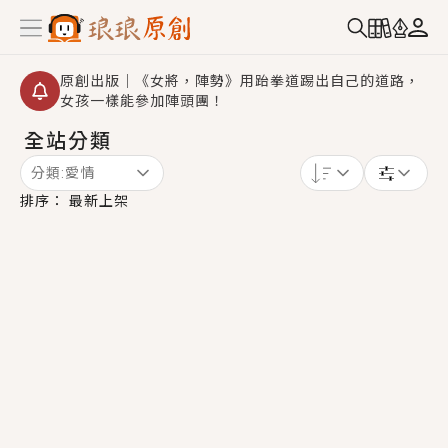
原創出版｜《女將，陣勢》用跆拳道踢出自己的道路，
女孩一樣能參加陣頭團！
全站分類
創,作家招募｜華文小說創作首選！有機會獲得豐富廣宣
資源、專屬服務與獨享福利！
分類:
愛情
小編心動書單｜《離婚你提的，二婚嫁大佬，你哭什
排序：
最新上架
麼？》追妻火葬場！前夫失憶移情別戀，她頭也不回找
新歡，他居然還後悔了？
GL｜《夏日與檸檬與重疊世界》炎熱的夏日、檸檬的香
氣、互相愛慕的兩位少女，今夏最推純愛GL漫畫！
BL｜《費洛蒙中毒》救命！特殊費洛蒙體質世界觀，無
法抗拒的吸引力，已中毒Σ>―(〃°ω°〃)♡→
OMG你嚇到我了｜《陰陽鬼店》上班族買了房子模型，
但現實中買下的竟是屬於他的停屍櫃？！
言情｜《國語推行員》每個人心中都有一個連自己也無
法改變的永恆， 他的一生將不由自主追逐著她……