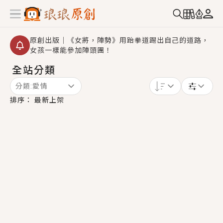
原創出版｜《女將，陣勢》用跆拳道踢出自己的道路，
女孩一樣能參加陣頭團！
全站分類
創,作家招募｜華文小說創作首選！有機會獲得豐富廣宣
資源、專屬服務與獨享福利！
分類:
愛情
小編心動書單｜《離婚你提的，二婚嫁大佬，你哭什
排序：
最新上架
麼？》追妻火葬場！前夫失憶移情別戀，她頭也不回找
新歡，他居然還後悔了？
GL｜《夏日與檸檬與重疊世界》炎熱的夏日、檸檬的香
氣、互相愛慕的兩位少女，今夏最推純愛GL漫畫！
BL｜《費洛蒙中毒》救命！特殊費洛蒙體質世界觀，無
法抗拒的吸引力，已中毒Σ>―(〃°ω°〃)♡→
OMG你嚇到我了｜《陰陽鬼店》上班族買了房子模型，
但現實中買下的竟是屬於他的停屍櫃？！
言情｜《國語推行員》每個人心中都有一個連自己也無
法改變的永恆， 他的一生將不由自主追逐著她……