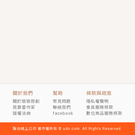
短劇原著｜《離婚後，禁欲大佬爬墻偷吻小孕妻》坊間
傳聞，顧總沒有太太、不需要情人，卻寵愛著他的私人
醫生？！
穿越｜《穿越遠古後成了野人娘子》你好，一起爬山
嗎？被男友推下山，直接穿越到遠古時代的那種......
關於我們
幫助
條款與政策
關於琅琅原創
常見問題
隱私權聲明
我要當作家
聯絡我們
會員服務條款
版權洽詢
facebook
數位商品服務條款
聯合線上公司 著作權所有 © udn.com. All Rights Reserved.