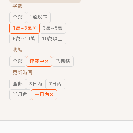
字數
短劇原著｜《離婚後，禁欲大佬爬墻偷吻
全部
1萬以下
穿越｜《穿越遠古後成了野人娘子》你好，
1萬~3萬
✕
3萬~5萬
5萬~10萬
10萬以上
狀態
全部
連載中
✕
已完結
更新時間
全部
3日內
7日內
半月內
一月內
✕