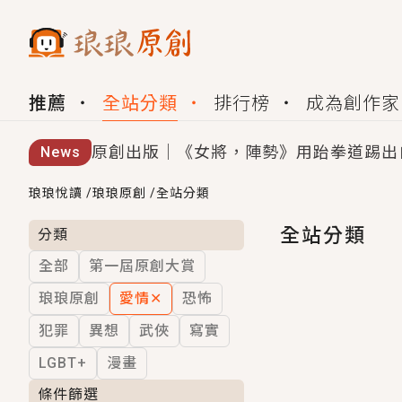
推薦
全站分類
排行榜
成為創作家
原創出版｜《女將，陣勢》用跆拳道踢出
News
創,作家招募｜華文小說創作首選！有機
琅琅悅讀
/
琅琅原創
/
全站分類
小編心動書單｜《離婚你提的，二婚嫁大
全站分類
分類
全部
第一屆原創大賞
GL｜《夏日與檸檬與重疊世界》炎熱的
琅琅原創
愛情
✕
恐怖
BL｜《費洛蒙中毒》救命！特殊費洛蒙體質
犯罪
異想
武俠
寫實
OMG你嚇到我了｜《陰陽鬼店》上班族
LGBT+
漫畫
言情｜《國語推行員》每個人心中都有一
條件篩選