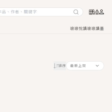
琅琅悅讀
琅琅讀墨
她頭也不回找新歡，他居然還後悔了？
排序
最新上架
GL漫畫！
♡→
！
著她……