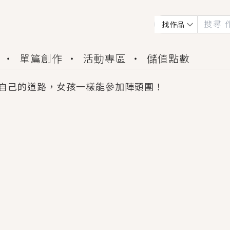
找作品
單篇創作
活動專區
儲值點數
自己的道路，女孩一樣能參加陣頭團！
會獲得豐富廣宣資源、專屬服務與獨享福利！
佬，你哭什麼？》追妻火葬場！前夫失憶移情別戀，
夏日、檸檬的香氣、互相愛慕的兩位少女，今夏最推純愛
世界觀，無法抗拒的吸引力，已中毒Σ>―(〃°ω°〃)
買了房子模型，但現實中買下的竟是屬於他的停屍櫃？
個連自己也無法改變的永恆， 他的一生將不由自主追逐