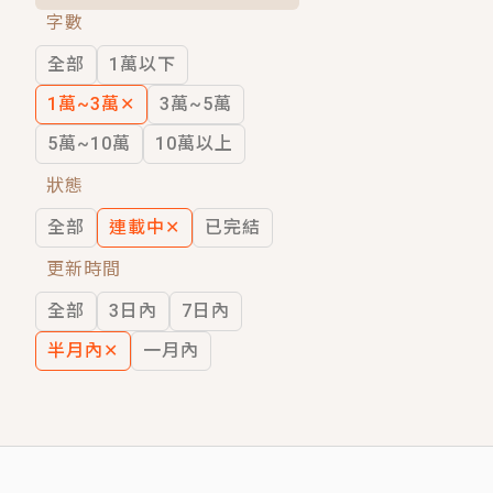
字數
短劇原著｜《離婚後，禁欲大佬爬墻偷吻
全部
1萬以下
穿越｜《穿越遠古後成了野人娘子》你好，
1萬~3萬
✕
3萬~5萬
5萬~10萬
10萬以上
狀態
全部
連載中
✕
已完結
更新時間
全部
3日內
7日內
半月內
✕
一月內