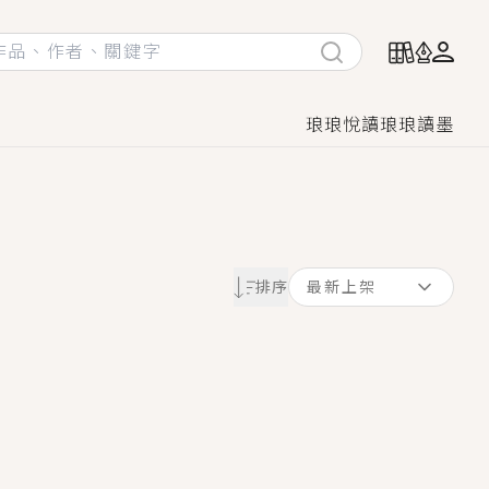
琅琅悅讀
琅琅讀墨
她頭也不回找新歡，他居然還後悔了？
排序
最新上架
GL漫畫！
♡→
！
著她……