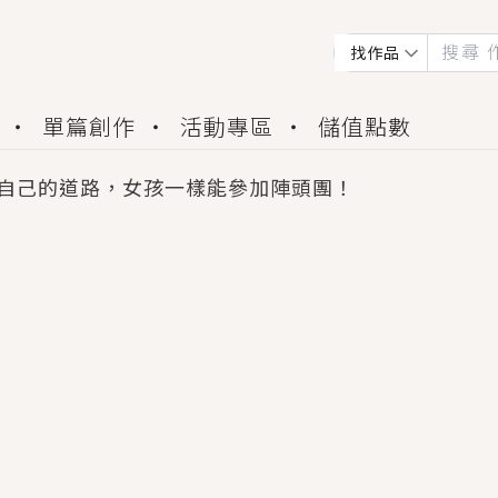
找作品
單篇創作
活動專區
儲值點數
自己的道路，女孩一樣能參加陣頭團！
會獲得豐富廣宣資源、專屬服務與獨享福利！
佬，你哭什麼？》追妻火葬場！前夫失憶移情別戀，
夏日、檸檬的香氣、互相愛慕的兩位少女，今夏最推純愛
世界觀，無法抗拒的吸引力，已中毒Σ>―(〃°ω°〃)
買了房子模型，但現實中買下的竟是屬於他的停屍櫃？
個連自己也無法改變的永恆， 他的一生將不由自主追逐