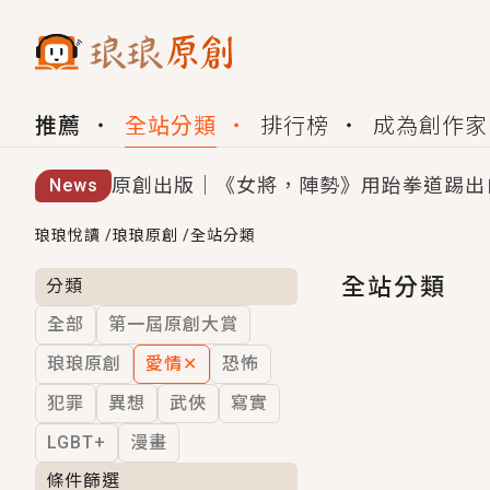
推薦
全站分類
排行榜
成為創作家
原創出版｜《女將，陣勢》用跆拳道踢出
News
創,作家招募｜華文小說創作首選！有機
琅琅悅讀
/
琅琅原創
/
全站分類
小編心動書單｜《離婚你提的，二婚嫁大
全站分類
分類
全部
第一屆原創大賞
GL｜《夏日與檸檬與重疊世界》炎熱的
琅琅原創
愛情
✕
恐怖
BL｜《費洛蒙中毒》救命！特殊費洛蒙體質
犯罪
異想
武俠
寫實
OMG你嚇到我了｜《陰陽鬼店》上班族
LGBT+
漫畫
言情｜《國語推行員》每個人心中都有一
條件篩選