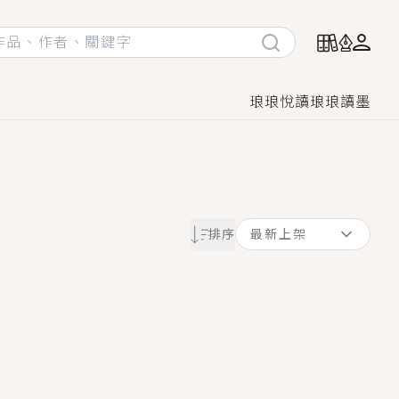
琅琅悅讀
琅琅讀墨
她頭也不回找新歡，他居然還後悔了？
排序
最新上架
GL漫畫！
♡→
！
著她……