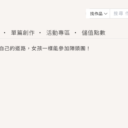
找作品
單篇創作
活動專區
儲值點數
自己的道路，女孩一樣能參加陣頭團！
會獲得豐富廣宣資源、專屬服務與獨享福利！
佬，你哭什麼？》追妻火葬場！前夫失憶移情別戀，
夏日、檸檬的香氣、互相愛慕的兩位少女，今夏最推純愛
世界觀，無法抗拒的吸引力，已中毒Σ>―(〃°ω°〃)
買了房子模型，但現實中買下的竟是屬於他的停屍櫃？
個連自己也無法改變的永恆， 他的一生將不由自主追逐