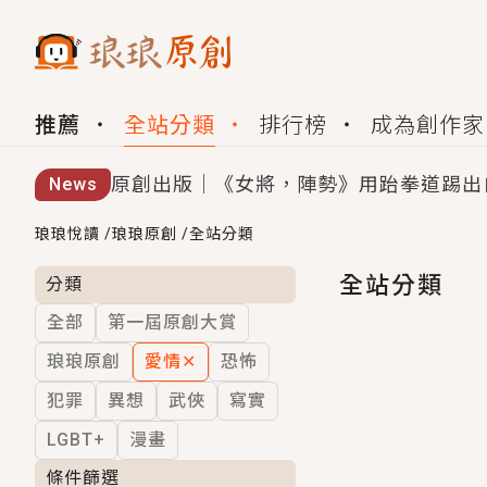
推薦
全站分類
排行榜
成為創作家
原創出版｜《女將，陣勢》用跆拳道踢出
News
創,作家招募｜華文小說創作首選！有機
琅琅悅讀
/
琅琅原創
/
全站分類
小編心動書單｜《離婚你提的，二婚嫁大
全站分類
分類
全部
第一屆原創大賞
GL｜《夏日與檸檬與重疊世界》炎熱的
琅琅原創
愛情
✕
恐怖
BL｜《費洛蒙中毒》救命！特殊費洛蒙體質
犯罪
異想
武俠
寫實
OMG你嚇到我了｜《陰陽鬼店》上班族
LGBT+
漫畫
言情｜《國語推行員》每個人心中都有一
條件篩選