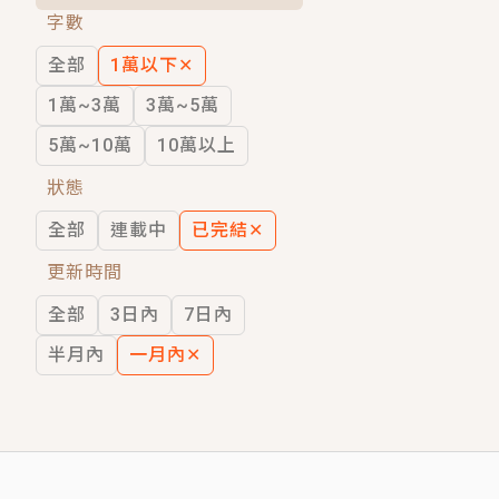
字數
短劇原著｜《離婚後，禁欲大佬爬墻偷吻
全部
1萬以下
✕
穿越｜《穿越遠古後成了野人娘子》你好，
1萬~3萬
3萬~5萬
5萬~10萬
10萬以上
狀態
全部
連載中
已完結
✕
更新時間
全部
3日內
7日內
半月內
一月內
✕