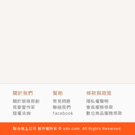
短劇原著｜《離婚後，禁欲大佬爬墻偷吻小孕妻》坊間
傳聞，顧總沒有太太、不需要情人，卻寵愛著他的私人
醫生？！
穿越｜《穿越遠古後成了野人娘子》你好，一起爬山
嗎？被男友推下山，直接穿越到遠古時代的那種......
關於我們
幫助
條款與政策
關於琅琅原創
常見問題
隱私權聲明
我要當作家
聯絡我們
會員服務條款
版權洽詢
facebook
數位商品服務條款
聯合線上公司 著作權所有 © udn.com. All Rights Reserved.