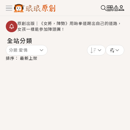
原創出版｜《女將，陣勢》用跆拳道踢出自己的道路，
女孩一樣能參加陣頭團！
全站分類
創,作家招募｜華文小說創作首選！有機會獲得豐富廣宣
資源、專屬服務與獨享福利！
分類:
愛情
小編心動書單｜《離婚你提的，二婚嫁大佬，你哭什
排序：
最新上架
麼？》追妻火葬場！前夫失憶移情別戀，她頭也不回找
新歡，他居然還後悔了？
GL｜《夏日與檸檬與重疊世界》炎熱的夏日、檸檬的香
氣、互相愛慕的兩位少女，今夏最推純愛GL漫畫！
BL｜《費洛蒙中毒》救命！特殊費洛蒙體質世界觀，無
法抗拒的吸引力，已中毒Σ>―(〃°ω°〃)♡→
OMG你嚇到我了｜《陰陽鬼店》上班族買了房子模型，
但現實中買下的竟是屬於他的停屍櫃？！
言情｜《國語推行員》每個人心中都有一個連自己也無
法改變的永恆， 他的一生將不由自主追逐著她……