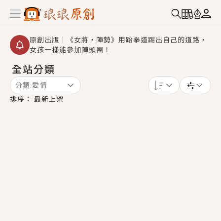
原創出版｜《女將，陣勢》用跆拳道踢出自己的道路，
女孩一樣能參加陣頭團！
全站分類
創,作家招募｜華文小說創作首選！有機會獲得豐富廣宣
資源、專屬服務與獨享福利！
分類:
愛情
小編心動書單｜《離婚你提的，二婚嫁大佬，你哭什
排序：
最新上架
麼？》追妻火葬場！前夫失憶移情別戀，她頭也不回找
新歡，他居然還後悔了？
GL｜《夏日與檸檬與重疊世界》炎熱的夏日、檸檬的香
氣、互相愛慕的兩位少女，今夏最推純愛GL漫畫！
BL｜《費洛蒙中毒》救命！特殊費洛蒙體質世界觀，無
法抗拒的吸引力，已中毒Σ>―(〃°ω°〃)♡→
OMG你嚇到我了｜《陰陽鬼店》上班族買了房子模型，
但現實中買下的竟是屬於他的停屍櫃？！
言情｜《國語推行員》每個人心中都有一個連自己也無
法改變的永恆， 他的一生將不由自主追逐著她……