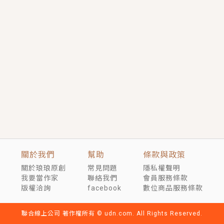
短劇原著｜《離婚後，禁欲大佬爬墻偷吻小孕妻》坊間
傳聞，顧總沒有太太、不需要情人，卻寵愛著他的私人
醫生？！
穿越｜《穿越遠古後成了野人娘子》你好，一起爬山
嗎？被男友推下山，直接穿越到遠古時代的那種......
關於我們
幫助
條款與政策
關於琅琅原創
常見問題
隱私權聲明
我要當作家
聯絡我們
會員服務條款
版權洽詢
facebook
數位商品服務條款
聯合線上公司 著作權所有 © udn.com. All Rights Reserved.