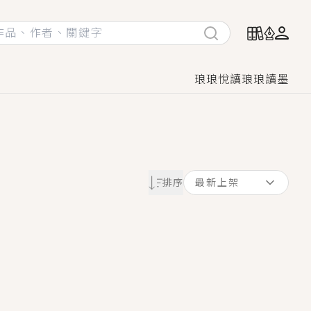
琅琅悅讀
琅琅讀墨
她頭也不回找新歡，他居然還後悔了？
排序
最新上架
GL漫畫！
♡→
！
著她……