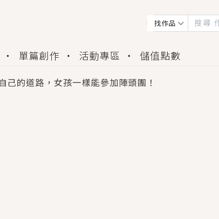
找作品
單篇創作
活動專區
儲值點數
自己的道路，女孩一樣能參加陣頭團！
會獲得豐富廣宣資源、專屬服務與獨享福利！
佬，你哭什麼？》追妻火葬場！前夫失憶移情別戀，
夏日、檸檬的香氣、互相愛慕的兩位少女，今夏最推純愛
世界觀，無法抗拒的吸引力，已中毒Σ>―(〃°ω°〃)
買了房子模型，但現實中買下的竟是屬於他的停屍櫃？
個連自己也無法改變的永恆， 他的一生將不由自主追逐