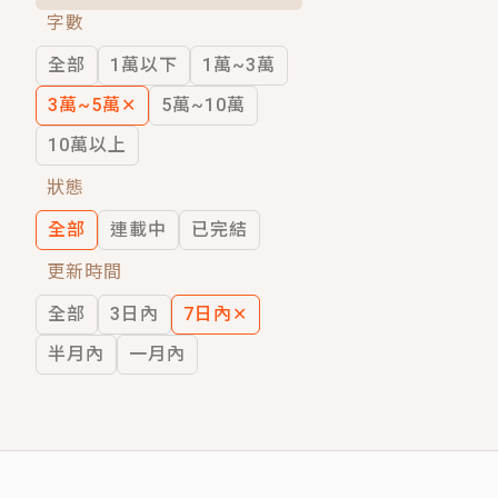
字數
短劇原著｜《離婚後，禁欲大佬爬墻偷吻
全部
1萬以下
1萬~3萬
穿越｜《穿越遠古後成了野人娘子》你好，
3萬~5萬
✕
5萬~10萬
10萬以上
狀態
全部
連載中
已完結
更新時間
全部
3日內
7日內
✕
半月內
一月內