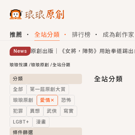
推薦
全站分類
排行榜
成為創作家
原創出版｜《女將，陣勢》用跆拳道踢出
News
創,作家招募｜華文小說創作首選！有機
琅琅悅讀
/
琅琅原創
/
全站分類
小編心動書單｜《離婚你提的，二婚嫁大
全站分類
分類
全部
第一屆原創大賞
GL｜《夏日與檸檬與重疊世界》炎熱的
琅琅原創
愛情
✕
恐怖
BL｜《費洛蒙中毒》救命！特殊費洛蒙體質
犯罪
異想
武俠
寫實
OMG你嚇到我了｜《陰陽鬼店》上班族
LGBT+
漫畫
言情｜《國語推行員》每個人心中都有一
條件篩選