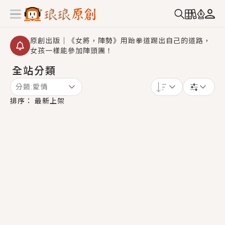
原創出版｜《女將，陣勢》用跆拳道踢出自己的道路，
女孩一樣能參加陣頭團！
全站分類
創,作家招募｜華文小說創作首選！有機會獲得豐富廣宣
資源、專屬服務與獨享福利！
分類:
愛情
小編心動書單｜《離婚你提的，二婚嫁大佬，你哭什
排序：
最新上架
麼？》追妻火葬場！前夫失憶移情別戀，她頭也不回找
新歡，他居然還後悔了？
GL｜《夏日與檸檬與重疊世界》炎熱的夏日、檸檬的香
氣、互相愛慕的兩位少女，今夏最推純愛GL漫畫！
BL｜《費洛蒙中毒》救命！特殊費洛蒙體質世界觀，無
法抗拒的吸引力，已中毒Σ>―(〃°ω°〃)♡→
OMG你嚇到我了｜《陰陽鬼店》上班族買了房子模型，
但現實中買下的竟是屬於他的停屍櫃？！
言情｜《國語推行員》每個人心中都有一個連自己也無
法改變的永恆， 他的一生將不由自主追逐著她……