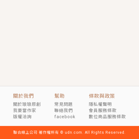
短劇原著｜《離婚後，禁欲大佬爬墻偷吻小孕妻》坊間
傳聞，顧總沒有太太、不需要情人，卻寵愛著他的私人
醫生？！
穿越｜《穿越遠古後成了野人娘子》你好，一起爬山
嗎？被男友推下山，直接穿越到遠古時代的那種......
關於我們
幫助
條款與政策
關於琅琅原創
常見問題
隱私權聲明
我要當作家
聯絡我們
會員服務條款
版權洽詢
facebook
數位商品服務條款
聯合線上公司 著作權所有 © udn.com. All Rights Reserved.