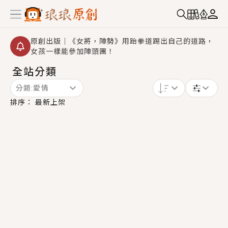
原創出版｜《女將，陣勢》用跆拳道踢出自己的道路，
女孩一樣能參加陣頭團！
全站分類
創,作家招募｜華文小說創作首選！有機會獲得豐富廣宣
資源、專屬服務與獨享福利！
分類:
愛情
小編心動書單｜《離婚你提的，二婚嫁大佬，你哭什
排序：
最新上架
麼？》追妻火葬場！前夫失憶移情別戀，她頭也不回找
新歡，他居然還後悔了？
GL｜《夏日與檸檬與重疊世界》炎熱的夏日、檸檬的香
氣、互相愛慕的兩位少女，今夏最推純愛GL漫畫！
BL｜《費洛蒙中毒》救命！特殊費洛蒙體質世界觀，無
法抗拒的吸引力，已中毒Σ>―(〃°ω°〃)♡→
OMG你嚇到我了｜《陰陽鬼店》上班族買了房子模型，
但現實中買下的竟是屬於他的停屍櫃？！
言情｜《國語推行員》每個人心中都有一個連自己也無
法改變的永恆， 他的一生將不由自主追逐著她……