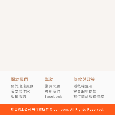
短劇原著｜《離婚後，禁欲大佬爬墻偷吻小孕妻》坊間
傳聞，顧總沒有太太、不需要情人，卻寵愛著他的私人
醫生？！
穿越｜《穿越遠古後成了野人娘子》你好，一起爬山
嗎？被男友推下山，直接穿越到遠古時代的那種......
關於我們
幫助
條款與政策
關於琅琅原創
常見問題
隱私權聲明
我要當作家
聯絡我們
會員服務條款
版權洽詢
facebook
數位商品服務條款
聯合線上公司 著作權所有 © udn.com. All Rights Reserved.