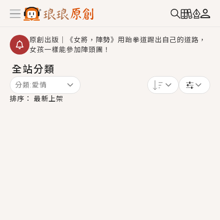
原創出版｜《女將，陣勢》用跆拳道踢出自己的道路，
女孩一樣能參加陣頭團！
全站分類
創,作家招募｜華文小說創作首選！有機會獲得豐富廣宣
資源、專屬服務與獨享福利！
分類:
愛情
小編心動書單｜《離婚你提的，二婚嫁大佬，你哭什
排序：
最新上架
麼？》追妻火葬場！前夫失憶移情別戀，她頭也不回找
新歡，他居然還後悔了？
GL｜《夏日與檸檬與重疊世界》炎熱的夏日、檸檬的香
氣、互相愛慕的兩位少女，今夏最推純愛GL漫畫！
BL｜《費洛蒙中毒》救命！特殊費洛蒙體質世界觀，無
法抗拒的吸引力，已中毒Σ>―(〃°ω°〃)♡→
OMG你嚇到我了｜《陰陽鬼店》上班族買了房子模型，
但現實中買下的竟是屬於他的停屍櫃？！
言情｜《國語推行員》每個人心中都有一個連自己也無
法改變的永恆， 他的一生將不由自主追逐著她……