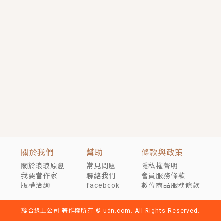
短劇原著｜《離婚後，禁欲大佬爬墻偷吻小孕妻》坊間
傳聞，顧總沒有太太、不需要情人，卻寵愛著他的私人
醫生？！
穿越｜《穿越遠古後成了野人娘子》你好，一起爬山
嗎？被男友推下山，直接穿越到遠古時代的那種......
關於我們
幫助
條款與政策
關於琅琅原創
常見問題
隱私權聲明
我要當作家
聯絡我們
會員服務條款
版權洽詢
facebook
數位商品服務條款
聯合線上公司 著作權所有 © udn.com. All Rights Reserved.