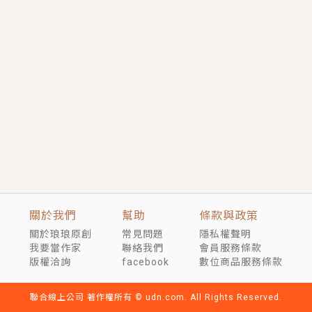
短劇原著｜《離婚後，禁欲大佬爬墻偷吻小孕妻》坊間
傳聞，顧總沒有太太、不需要情人，卻寵愛著他的私人
醫生？！
穿越｜《穿越遠古後成了野人娘子》你好，一起爬山
嗎？被男友推下山，直接穿越到遠古時代的那種......
關於我們
幫助
條款與政策
關於琅琅原創
常見問題
隱私權聲明
我要當作家
聯絡我們
會員服務條款
版權洽詢
facebook
數位商品服務條款
聯合線上公司 著作權所有 © udn.com. All Rights Reserved.