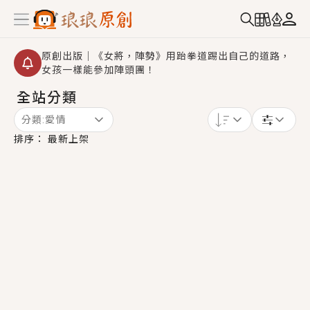
原創出版｜《女將，陣勢》用跆拳道踢出自己的道路，
女孩一樣能參加陣頭團！
全站分類
創,作家招募｜華文小說創作首選！有機會獲得豐富廣宣
資源、專屬服務與獨享福利！
分類:
愛情
小編心動書單｜《離婚你提的，二婚嫁大佬，你哭什
排序：
最新上架
麼？》追妻火葬場！前夫失憶移情別戀，她頭也不回找
新歡，他居然還後悔了？
GL｜《夏日與檸檬與重疊世界》炎熱的夏日、檸檬的香
氣、互相愛慕的兩位少女，今夏最推純愛GL漫畫！
BL｜《費洛蒙中毒》救命！特殊費洛蒙體質世界觀，無
法抗拒的吸引力，已中毒Σ>―(〃°ω°〃)♡→
OMG你嚇到我了｜《陰陽鬼店》上班族買了房子模型，
但現實中買下的竟是屬於他的停屍櫃？！
言情｜《國語推行員》每個人心中都有一個連自己也無
法改變的永恆， 他的一生將不由自主追逐著她……